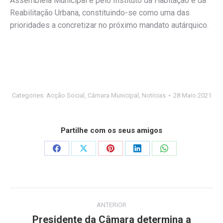
Assembleia Municipal e pelo Instituto da Habitação e da
Reabilitação Urbana, constituindo-se como uma das
prioridades a concretizar no próximo mandato autárquico.
Categories:
Acção Social
,
Câmara Municipal
,
Notícias
28 Maio 2021
Partilhe com os seus amigos
Share
Share
Share
Share
Share
on
on
on
on
on
Facebook
X
Pinterest
LinkedIn
WhatsApp
Post
ANTERIOR
navigation
Presidente da Câmara determina a