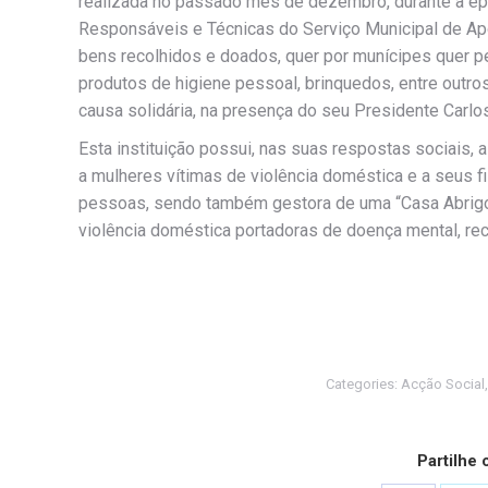
realizada no passado mês de dezembro, durante a ép
Responsáveis e Técnicas do Serviço Municipal de Apo
bens recolhidos e doados, quer por munícipes quer p
produtos de higiene pessoal, brinquedos, entre outr
causa solidária, na presença do seu Presidente Carlos
Esta instituição possui, nas suas respostas sociais,
a mulheres vítimas de violência doméstica e a seus f
pessoas, sendo também gestora de uma “Casa Abrigo”, 
violência doméstica portadoras de doença mental, rec
Categories:
Acção Social
Partilhe