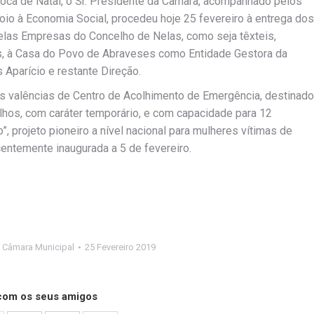
oca de Natal, o Sr. Presidente da Câmara, acompanhado pelos
io à Economia Social, procedeu hoje 25 fevereiro à entrega dos
elas Empresas do Concelho de Nelas, como seja têxteis,
os, à Casa do Povo de Abraveses como Entidade Gestora da
 Aparício e restante Direção.
 as valências de Centro de Acolhimento de Emergência, destinado
ilhos, com caráter temporário, e com capacidade para 12
projeto pioneiro a nível nacional para mulheres vítimas de
entemente inaugurada a 5 de fevereiro.
,
Câmara Municipal
25 Fevereiro 2019
 com os seus amigos