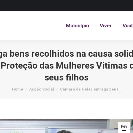
Município
Viver
Visi
Município
Viver
Visi
a bens recolhidos na causa solid
 Proteção das Mulheres Vitimas d
seus filhos
You are here:
Home
Acção Social
Câmara de Nelas entrega bens…
Fev