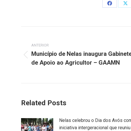
Share
Sh
on
on
Facebook
X
Post
navigation
ANTERIOR
Município de Nelas inaugura Gabinet
Previous
de Apoio ao Agricultor – GAAMN
post:
Related Posts
Nelas celebrou o Dia dos Avós co
iniciativa intergeracional que reuniu