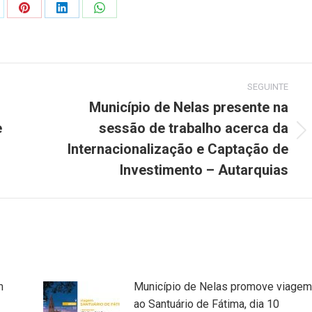
are
Share
Share
Share
on
on
on
Pinterest
LinkedIn
WhatsApp
SEGUINTE
Município de Nelas presente na
e
sessão de trabalho acerca da
Next
Internacionalização e Captação de
post:
Investimento – Autarquias
m
Município de Nelas promove viagem
ao Santuário de Fátima, dia 10