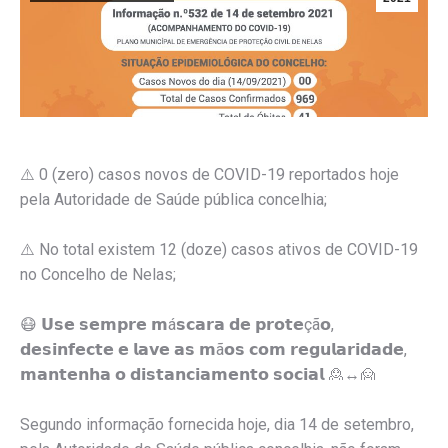
⚠️ 0 (zero) casos novos de COVID-19 reportados hoje
pela Autoridade de Saúde pública concelhia;
⚠️ No total existem 12 (doze) casos ativos de COVID-19
no Concelho de Nelas;
😷 𝗨𝘀𝗲 𝘀𝗲𝗺𝗽𝗿𝗲 𝗺á𝘀𝗰𝗮𝗿𝗮 𝗱𝗲 𝗽𝗿𝗼𝘁𝗲çã𝗼,
𝗱𝗲𝘀𝗶𝗻𝗳𝗲𝗰𝘁𝗲 𝗲 𝗹𝗮𝘃𝗲 𝗮𝘀 𝗺ã𝗼𝘀 𝗰𝗼𝗺 𝗿𝗲𝗴𝘂𝗹𝗮𝗿𝗶𝗱𝗮𝗱𝗲,
𝗺𝗮𝗻𝘁𝗲𝗻𝗵𝗮 𝗼 𝗱𝗶𝘀𝘁𝗮𝗻𝗰𝗶𝗮𝗺𝗲𝗻𝘁𝗼 𝘀𝗼𝗰𝗶𝗮𝗹 🙎↔️🙍
Segundo informação fornecida hoje, dia 14 de setembro,