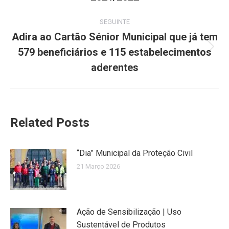
post:
SEGUINTE
Adira ao Cartão Sénior Municipal que já tem
579 beneficiários e 115 estabelecimentos
Next
post:
aderentes
Related Posts
“Dia” Municipal da Proteção Civil
21 Março 2026
Ação de Sensibilização | Uso
Sustentável de Produtos