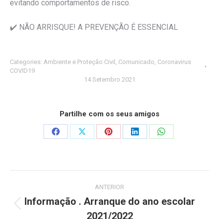
evitando comportamentos de risco.
✔️ NÃO ARRISQUE! A PREVENÇÃO É ESSENCIAL
Categories:
Ambiente e Proteção Civil
,
Comunicado
,
Coronavirus
COVID19
14 Setembro 2021
Partilhe com os seus amigos
Share
Share
Share
Share
Share
on
on
on
on
on
Facebook
X
Pinterest
LinkedIn
WhatsApp
Post
ANTERIOR
navigation
Informação . Arranque do ano escolar
Previous
2021/2022