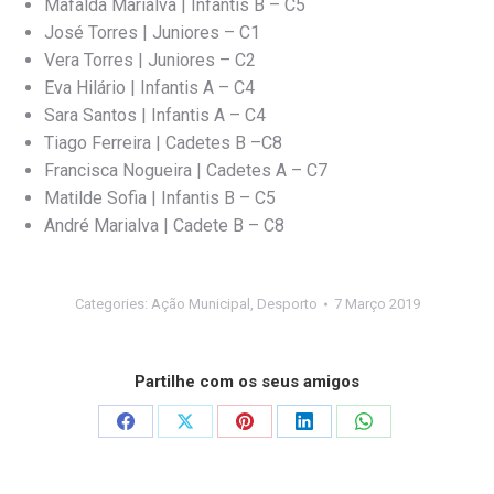
Mafalda Marialva | Infantis B – C5
José Torres | Juniores – C1
Vera Torres | Juniores – C2
Eva Hilário | Infantis A – C4
Sara Santos | Infantis A – C4
Tiago Ferreira | Cadetes B –C8
Francisca Nogueira | Cadetes A – C7
Matilde Sofia | Infantis B – C5
André Marialva | Cadete B – C8
Categories:
Ação Municipal
,
Desporto
7 Março 2019
Partilhe com os seus amigos
Share
Share
Share
Share
Share
on
on
on
on
on