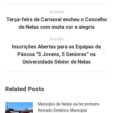
Facebook
X
Pinterest
LinkedIn
WhatsApp
Post
ANTERIOR
navigation
Terça-feira de Carnaval encheu o Concelho
Previous
de Nelas com muita cor e alegria
post:
SEGUINTE
Inscrições Abertas para as Equipas da
Páscoa “5 Jovens, 5 Seniores” na
Next
post:
Universidade Sénior de Nelas
Related Posts
Município de Nelas vai ter primeiro
Relvado Sintético Municipal