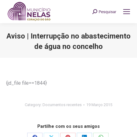
Pesquisar
Search:
Aviso | Interrupção no abastecimento
de água no concelho
You are here:
{jd_file file==1844}
Category:
Documentos recentes
19 Março 2015
Partilhe com os seus amigos