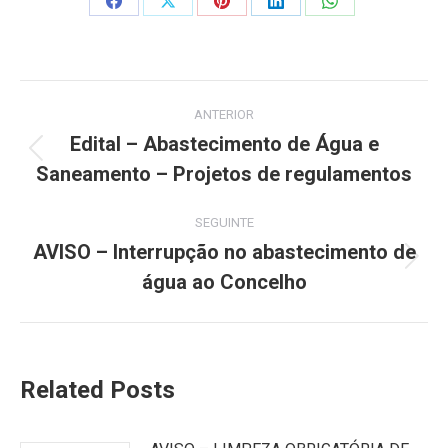
Share
Share
Share
Share
Share
on
on
on
on
on
Facebook
X
Pinterest
LinkedIn
WhatsApp
Post
ANTERIOR
navigation
Edital – Abastecimento de Água e
Previous
Saneamento – Projetos de regulamentos
post:
SEGUINTE
AVISO – Interrupção no abastecimento de
Next
água ao Concelho
post:
Related Posts