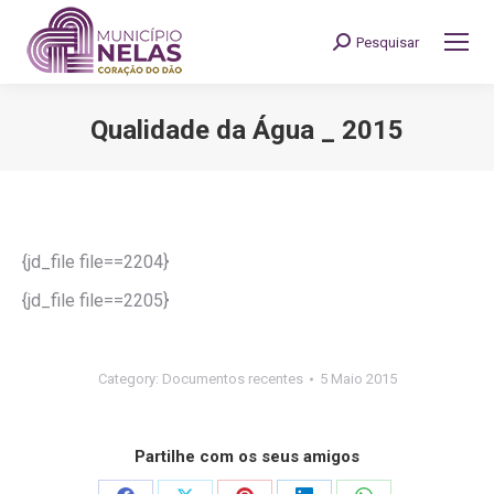
Pesquisar
Search:
Qualidade da Água _ 2015
You are here:
{jd_file file==2204}
{jd_file file==2205}
Category:
Documentos recentes
5 Maio 2015
Partilhe com os seus amigos