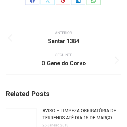
Share
Share
Share
Share
Share
on
on
on
on
on
Facebook
X
Pinterest
LinkedIn
WhatsApp
Post
ANTERIOR
navigation
Santar 1384
Previous
post:
SEGUINTE
O Gene do Corvo
Next
post:
Related Posts
AVISO – LIMPEZA OBRIGATÓRIA DE
TERRENOS ATÉ DIA 15 DE MARÇO
26 Janeiro 2018