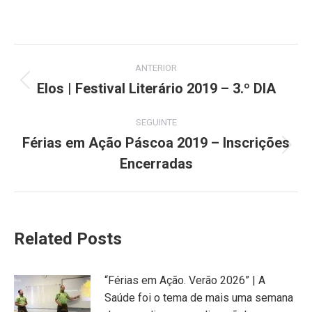
on
on
on
on
on
Facebook
X
Pinterest
LinkedIn
WhatsApp
Post
ANTERIOR
navigation
Elos | Festival Literário 2019 – 3.º DIA
Previous
post:
SEGUINTE
Férias em Ação Páscoa 2019 – Inscrições
Next
Encerradas
post:
Related Posts
“Férias em Ação. Verão 2026” | A
Saúde foi o tema de mais uma semana