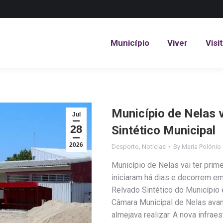
Município
Viver
Visi
Município
Viver
Visi
Município de Nelas v
Jul
28
Sintético Municipal
2026
Desporto
,
Notícias
By
Maria Polónio
Município de Nelas vai ter prime
iniciaram há dias e decorrem e
Relvado Sintético do Município 
Câmara Municipal de Nelas avan
almejava realizar. A nova infraes