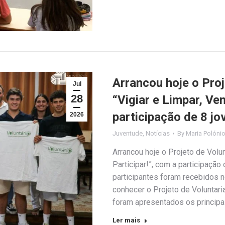
Arrancou hoje o Pro
Jul
28
“Vigiar e Limpar, Ve
participação de 8 jo
2026
Juventude
,
Notícias
By
Maria Polóni
Arrancou hoje o Projeto de Volu
Participar!”, com a participação
participantes foram recebidos 
conhecer o Projeto de Voluntar
foram apresentados os princip
Ler mais