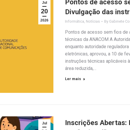
Pontos de acesso se
Jul
20
Divulgação das ins
2026
Informática
,
Notícias
By
Gabinete Co
Pontos de acesso sem fios de á
técnicas da ANACOM A Autorid
enquanto autoridade reguladora
eletrónicas, aprovou, a 10 de f
instruções técnicas aplicáveis 
área reduzida,…
Ler mais
Inscrições Abertas: 
Jul