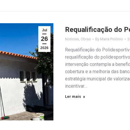
Requalificação do P
Jul
26
Notícias
,
Obras
By
Maria Polónio
2
2026
Requalificação do Polidesporti
requalificação do polidesportiv
intervenção contempla a benefic
cobertura e a melhoria das banc
estratégia municipal de valoriz
incentivar…
Ler mais