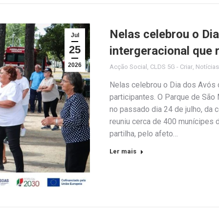
Nelas celebrou o Dia
Jul
25
intergeracional que 
2026
Acção Social
,
CLDS 5G - Criar
,
Notícias
Nelas celebrou o Dia dos Avós c
participantes. O Parque de São 
no passado dia 24 de julho, da
reuniu cerca de 400 munícipes 
partilha, pelo afeto…
Ler mais