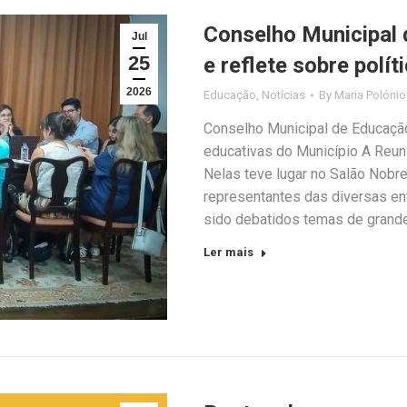
Conselho Municipal 
Jul
25
e reflete sobre polí
2026
Educação
,
Notícias
By
Maria Polónio
Conselho Municipal de Educação
educativas do Município A Reun
Nelas teve lugar no Salão Nobre
representantes das diversas en
sido debatidos temas de grande
Ler mais