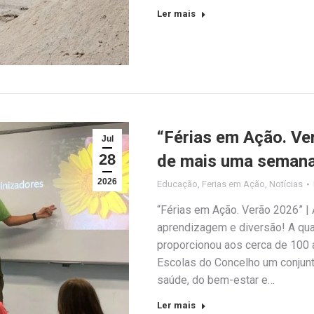
Ler mais
“Férias em Ação. Ve
Jul
28
de mais uma semana
2026
Educação
,
Ferias em Ação
,
Notícias
“Férias em Ação. Verão 2026” |
aprendizagem e diversão! A qua
proporcionou aos cerca de 100
Escolas do Concelho um conjun
saúde, do bem-estar e…
Ler mais