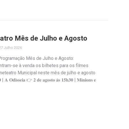
atro Mês de Julho e Agosto
27 Julho 2026
 Programação Mês de Julho e Agosto:
ontram-se à venda os bilhetes para os filmes
neteatro Municipal neste mês de julho e agosto
 𝐎𝐝𝐢𝐬𝐬𝐞𝐢𝐚 👉 𝟐 𝐝𝐞 𝐚𝐠𝐨𝐬𝐭𝐨 𝐚̀𝐬 𝟏𝟓𝐡𝟑𝟎 | 𝐌𝐢𝐧𝐢𝐨𝐧𝐬 𝐞