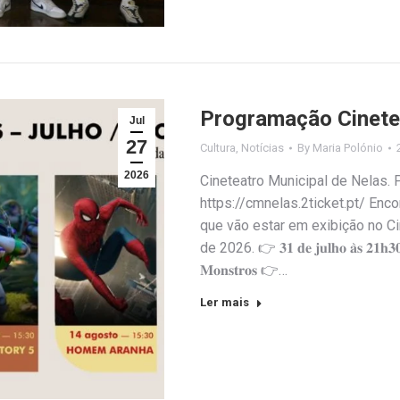
Programação Cinete
Jul
27
Cultura
,
Notícias
By
Maria Polónio
2026
Cineteatro Municipal de Nelas.
https://cmnelas.2ticket.pt/ Enc
que vão estar em exibição no Ci
de 2026. 👉 𝟑𝟏 𝐝𝐞 𝐣𝐮𝐥𝐡𝐨 𝐚̀𝐬 𝟐𝟏𝐡𝟑𝟎 | 
𝐌𝐨𝐧𝐬𝐭𝐫𝐨𝐬 👉…
Ler mais