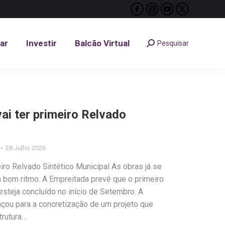
Facebook
Instagram
YouTube
X
tar
Investir
Balcão Virtual
Pesquisar
Search:
page
page
page
page
opens
opens
opens
opens
tar
Investir
Balcão Virtual
Pesquisar
Search:
in
in
in
in
new
new
new
new
window
window
window
window
ai ter primeiro Relvado
28 Julho 2026
iro Relvado Sintético Municipal As obras já se
m bom ritmo. A Empreitada prevê que o primeiro
esteja concluído no início de Setembro. A
çou para a concretização de um projeto que
trutura…