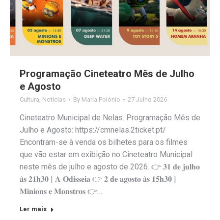
Programação Cineteatro Mês de Julho
e Agosto
Cultura
,
Notícias
By
Maria Polónio
27 Julho 2026
Cineteatro Municipal de Nelas. Programação Mês de
Julho e Agosto: https://cmnelas.2ticket.pt/
Encontram-se à venda os bilhetes para os filmes
que vão estar em exibição no Cineteatro Municipal
neste mês de julho e agosto de 2026. 👉 𝟑𝟏 𝐝𝐞 𝐣𝐮𝐥𝐡𝐨
𝐚̀𝐬 𝟐𝟏𝐡𝟑𝟎 | 𝐀 𝐎𝐝𝐢𝐬𝐬𝐞𝐢𝐚 👉 𝟐 𝐝𝐞 𝐚𝐠𝐨𝐬𝐭𝐨 𝐚̀𝐬 𝟏𝟓𝐡𝟑𝟎 |
𝐌𝐢𝐧𝐢𝐨𝐧𝐬 𝐞 𝐌𝐨𝐧𝐬𝐭𝐫𝐨𝐬 👉…
Ler mais