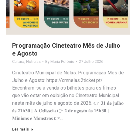
Programação Cineteatro Mês de Julho
e Agosto
Cultura
,
Notícias
By
Maria Polónio
27 Julho 2026
Cineteatro Municipal de Nelas. Programação Mês de
Julho e Agosto: https://cmnelas.2ticket.pt/
Encontram-se à venda os bilhetes para os filmes
que vão estar em exibição no Cineteatro Municipal
neste mês de julho e agosto de 2026. 👉 𝟑𝟏 𝐝𝐞 𝐣𝐮𝐥𝐡𝐨
𝐚̀𝐬 𝟐𝟏𝐡𝟑𝟎 | 𝐀 𝐎𝐝𝐢𝐬𝐬𝐞𝐢𝐚 👉 𝟐 𝐝𝐞 𝐚𝐠𝐨𝐬𝐭𝐨 𝐚̀𝐬 𝟏𝟓𝐡𝟑𝟎 |
𝐌𝐢𝐧𝐢𝐨𝐧𝐬 𝐞 𝐌𝐨𝐧𝐬𝐭𝐫𝐨𝐬 👉…
Ler mais