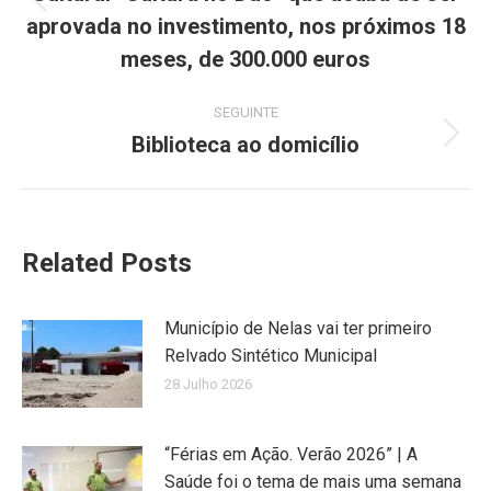
Previous
aprovada no investimento, nos próximos 18
post:
meses, de 300.000 euros
SEGUINTE
Biblioteca ao domicílio
Next
post:
Related Posts
Município de Nelas vai ter primeiro
Relvado Sintético Municipal
28 Julho 2026
“Férias em Ação. Verão 2026” | A
Saúde foi o tema de mais uma semana