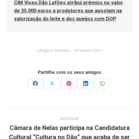
CIM Viseu Dão Lafões atribui prémios no valor
de 35.000 euros a produtores que apostam na
valorização do leite e dos queijos com DOP
Category:
Notícias
28 Janeiro 2021
Partilhe com os seus amigos
Share
Share
Share
Share
Share
on
on
on
on
on
Facebook
X
Pinterest
LinkedIn
WhatsApp
Post
ANTERIOR
navigation
Câmara de Nelas participa na Candidatura
Cultural “Cultura no Dão“ que acaba de ser