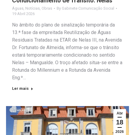
Condicionamento de Trânsito: Nelas
Águas
,
Notícias
,
Obras
By
Gabinete Comunicação Social
19 Abril 2026
No âmbito do plano de sinalização temporária da
13.ª fase da empreitada Reutilização de Águas
Residuais Tratadas na ETAR de Nelas III, na Avenida
Dr. Fortunato de Almeida, informa-se que o trânsito
estará temporariamente condicionado no sentido
Nelas – Mangualde. O troço afetado situa-se entre a
Rotunda do Millennium e a Rotunda da Avenida
Eng.º…
Ler mais
Abr
18
2026