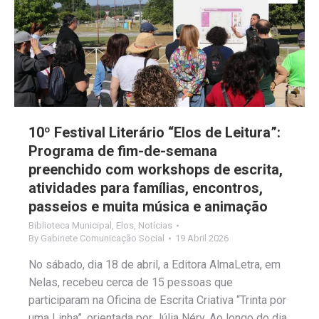
10º Festival Literário “Elos de Leitura”:
Programa de fim-de-semana
preenchido com workshops de escrita,
atividades para famílias, encontros,
passeios e muita música e animação
Biblioteca Municipal
,
Elos
,
Notícias
By
Gabinete Comunicação Social
19 Abril 2026
No sábado, dia 18 de abril, a Editora AlmaLetra, em
Nelas, recebeu cerca de 15 pessoas que
participaram na Oficina de Escrita Criativa “Trinta por
uma Linha”, orientada por Júlia Néry. Ao longo do dia,