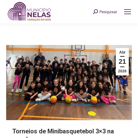
Pesquisar
Search:
Abr
21
2026
Torneios de Minibasquetebol 3×3 na