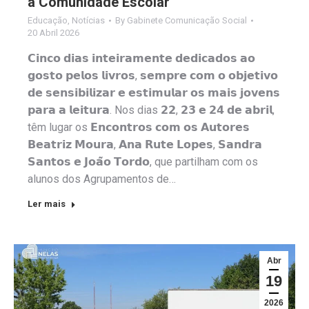
a Comunidade Escolar
Educação
,
Notícias
By
Gabinete Comunicação Social
20 Abril 2026
𝗖𝗶𝗻𝗰𝗼 𝗱𝗶𝗮𝘀 𝗶𝗻𝘁𝗲𝗶𝗿𝗮𝗺𝗲𝗻𝘁𝗲 𝗱𝗲𝗱𝗶𝗰𝗮𝗱𝗼𝘀 𝗮𝗼
𝗴𝗼𝘀𝘁𝗼 𝗽𝗲𝗹𝗼𝘀 𝗹𝗶𝘃𝗿𝗼𝘀, 𝘀𝗲𝗺𝗽𝗿𝗲 𝗰𝗼𝗺 𝗼 𝗼𝗯𝗷𝗲𝘁𝗶𝘃𝗼
𝗱𝗲 𝘀𝗲𝗻𝘀𝗶𝗯𝗶𝗹𝗶𝘇𝗮𝗿 𝗲 𝗲𝘀𝘁𝗶𝗺𝘂𝗹𝗮𝗿 𝗼𝘀 𝗺𝗮𝗶𝘀 𝗷𝗼𝘃𝗲𝗻𝘀
𝗽𝗮𝗿𝗮 𝗮 𝗹𝗲𝗶𝘁𝘂𝗿𝗮. Nos dias 𝟮𝟮, 𝟮𝟯 𝗲 𝟮𝟰 𝗱𝗲 𝗮𝗯𝗿𝗶𝗹,
têm lugar os 𝗘𝗻𝗰𝗼𝗻𝘁𝗿𝗼𝘀 𝗰𝗼𝗺 𝗼𝘀 𝗔𝘂𝘁𝗼𝗿𝗲𝘀
𝗕𝗲𝗮𝘁𝗿𝗶𝘇 𝗠𝗼𝘂𝗿𝗮, 𝗔𝗻𝗮 𝗥𝘂𝘁𝗲 𝗟𝗼𝗽𝗲𝘀, 𝗦𝗮𝗻𝗱𝗿𝗮
𝗦𝗮𝗻𝘁𝗼𝘀 𝗲 𝗝𝗼𝗮̃𝗼 𝗧𝗼𝗿𝗱𝗼, que partilham com os
alunos dos Agrupamentos de…
Ler mais
Abr
19
2026