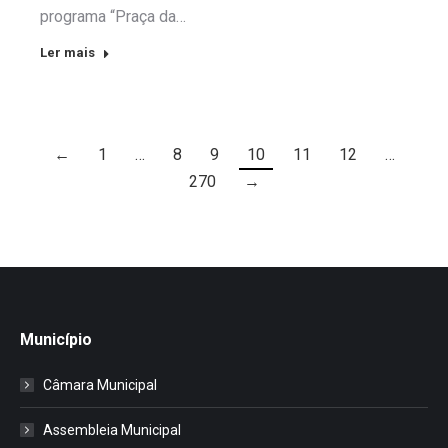
programa “Praça da…
Ler mais
←
1
…
8
9
10
11
12
…
270
→
Município
Câmara Municipal
Assembleia Municipal