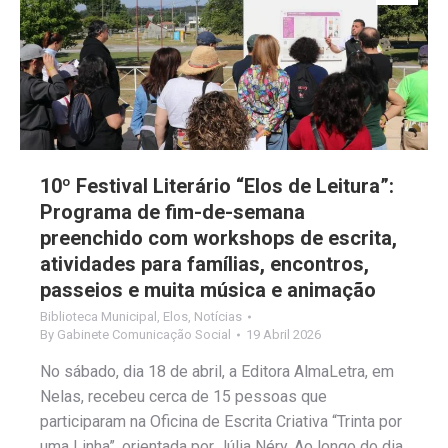
10º Festival Literário “Elos de Leitura”:
Programa de fim-de-semana
preenchido com workshops de escrita,
atividades para famílias, encontros,
passeios e muita música e animação
Biblioteca Municipal
,
Elos
,
Notícias
By
Gabinete Comunicação Social
19 Abril 2026
No sábado, dia 18 de abril, a Editora AlmaLetra, em
Nelas, recebeu cerca de 15 pessoas que
participaram na Oficina de Escrita Criativa “Trinta por
uma Linha”, orientada por Júlia Néry. Ao longo do dia,