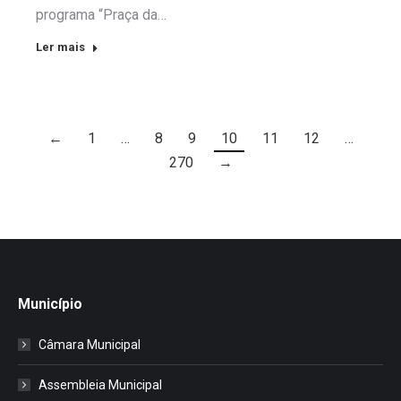
programa “Praça da…
Ler mais
←
1
…
8
9
10
11
12
…
270
→
Município
Câmara Municipal
Assembleia Municipal