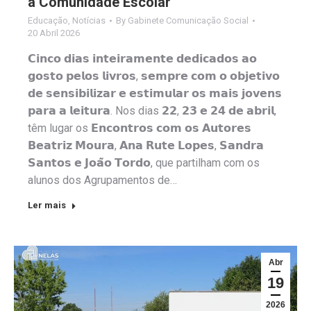
a Comunidade Escolar
Educação
,
Notícias
By
Gabinete Comunicação Social
20 Abril 2026
𝗖𝗶𝗻𝗰𝗼 𝗱𝗶𝗮𝘀 𝗶𝗻𝘁𝗲𝗶𝗿𝗮𝗺𝗲𝗻𝘁𝗲 𝗱𝗲𝗱𝗶𝗰𝗮𝗱𝗼𝘀 𝗮𝗼
𝗴𝗼𝘀𝘁𝗼 𝗽𝗲𝗹𝗼𝘀 𝗹𝗶𝘃𝗿𝗼𝘀, 𝘀𝗲𝗺𝗽𝗿𝗲 𝗰𝗼𝗺 𝗼 𝗼𝗯𝗷𝗲𝘁𝗶𝘃𝗼
𝗱𝗲 𝘀𝗲𝗻𝘀𝗶𝗯𝗶𝗹𝗶𝘇𝗮𝗿 𝗲 𝗲𝘀𝘁𝗶𝗺𝘂𝗹𝗮𝗿 𝗼𝘀 𝗺𝗮𝗶𝘀 𝗷𝗼𝘃𝗲𝗻𝘀
𝗽𝗮𝗿𝗮 𝗮 𝗹𝗲𝗶𝘁𝘂𝗿𝗮. Nos dias 𝟮𝟮, 𝟮𝟯 𝗲 𝟮𝟰 𝗱𝗲 𝗮𝗯𝗿𝗶𝗹,
têm lugar os 𝗘𝗻𝗰𝗼𝗻𝘁𝗿𝗼𝘀 𝗰𝗼𝗺 𝗼𝘀 𝗔𝘂𝘁𝗼𝗿𝗲𝘀
𝗕𝗲𝗮𝘁𝗿𝗶𝘇 𝗠𝗼𝘂𝗿𝗮, 𝗔𝗻𝗮 𝗥𝘂𝘁𝗲 𝗟𝗼𝗽𝗲𝘀, 𝗦𝗮𝗻𝗱𝗿𝗮
𝗦𝗮𝗻𝘁𝗼𝘀 𝗲 𝗝𝗼𝗮̃𝗼 𝗧𝗼𝗿𝗱𝗼, que partilham com os
alunos dos Agrupamentos de…
Ler mais
Abr
19
2026