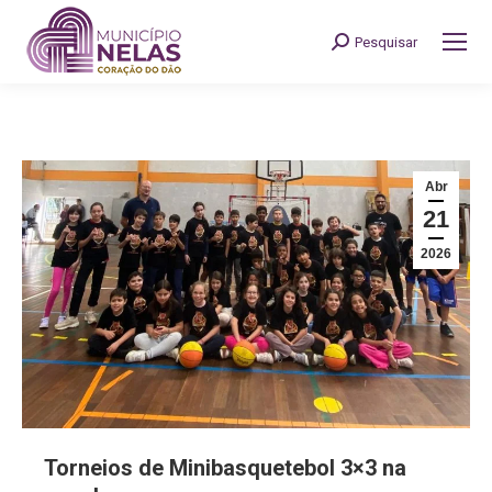
Pesquisar
Search:
Abr
21
2026
Torneios de Minibasquetebol 3×3 na