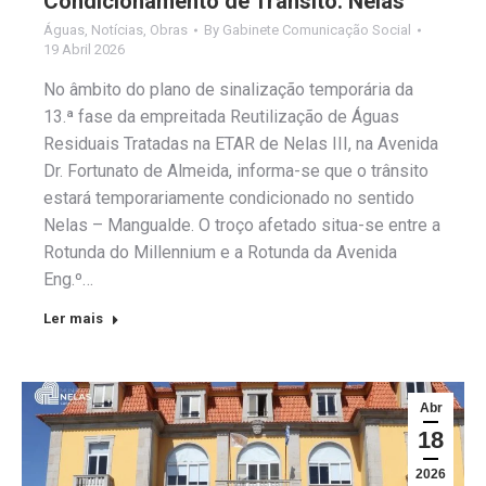
Condicionamento de Trânsito: Nelas
Águas
,
Notícias
,
Obras
By
Gabinete Comunicação Social
19 Abril 2026
No âmbito do plano de sinalização temporária da
13.ª fase da empreitada Reutilização de Águas
Residuais Tratadas na ETAR de Nelas III, na Avenida
Dr. Fortunato de Almeida, informa-se que o trânsito
estará temporariamente condicionado no sentido
Nelas – Mangualde. O troço afetado situa-se entre a
Rotunda do Millennium e a Rotunda da Avenida
Eng.º…
Ler mais
Abr
18
2026