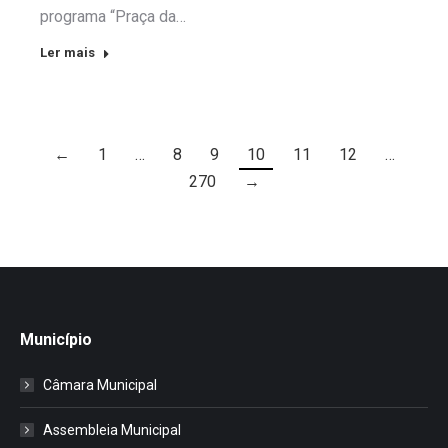
programa “Praça da…
Ler mais
←
1
…
8
9
10
11
12
…
270
→
Município
Câmara Municipal
Assembleia Municipal