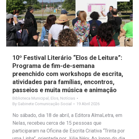
10º Festival Literário “Elos de Leitura”:
Programa de fim-de-semana
preenchido com workshops de escrita,
atividades para famílias, encontros,
passeios e muita música e animação
Biblioteca Municipal
,
Elos
,
Notícias
By
Gabinete Comunicação Social
19 Abril 2026
No sábado, dia 18 de abril, a Editora AlmaLetra, em
Nelas, recebeu cerca de 15 pessoas que
participaram na Oficina de Escrita Criativa “Trinta por
uma Linha”, orientada por Júlia Néry. Ao longo do dia,