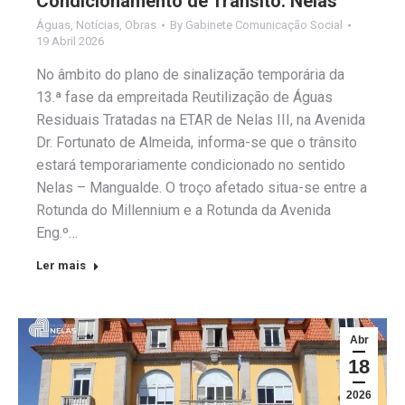
Condicionamento de Trânsito: Nelas
Águas
,
Notícias
,
Obras
By
Gabinete Comunicação Social
19 Abril 2026
No âmbito do plano de sinalização temporária da
13.ª fase da empreitada Reutilização de Águas
Residuais Tratadas na ETAR de Nelas III, na Avenida
Dr. Fortunato de Almeida, informa-se que o trânsito
estará temporariamente condicionado no sentido
Nelas – Mangualde. O troço afetado situa-se entre a
Rotunda do Millennium e a Rotunda da Avenida
Eng.º…
Ler mais
Abr
18
2026