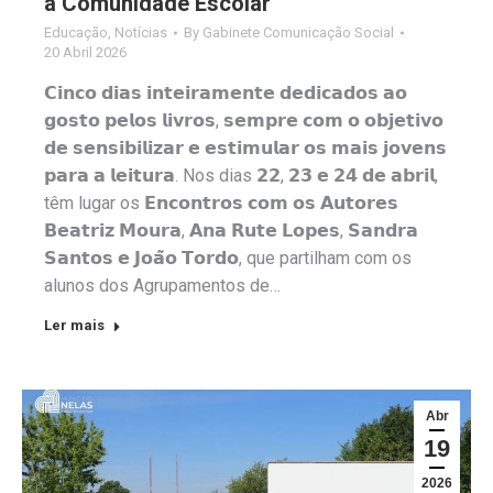
a Comunidade Escolar
Educação
,
Notícias
By
Gabinete Comunicação Social
20 Abril 2026
𝗖𝗶𝗻𝗰𝗼 𝗱𝗶𝗮𝘀 𝗶𝗻𝘁𝗲𝗶𝗿𝗮𝗺𝗲𝗻𝘁𝗲 𝗱𝗲𝗱𝗶𝗰𝗮𝗱𝗼𝘀 𝗮𝗼
𝗴𝗼𝘀𝘁𝗼 𝗽𝗲𝗹𝗼𝘀 𝗹𝗶𝘃𝗿𝗼𝘀, 𝘀𝗲𝗺𝗽𝗿𝗲 𝗰𝗼𝗺 𝗼 𝗼𝗯𝗷𝗲𝘁𝗶𝘃𝗼
𝗱𝗲 𝘀𝗲𝗻𝘀𝗶𝗯𝗶𝗹𝗶𝘇𝗮𝗿 𝗲 𝗲𝘀𝘁𝗶𝗺𝘂𝗹𝗮𝗿 𝗼𝘀 𝗺𝗮𝗶𝘀 𝗷𝗼𝘃𝗲𝗻𝘀
𝗽𝗮𝗿𝗮 𝗮 𝗹𝗲𝗶𝘁𝘂𝗿𝗮. Nos dias 𝟮𝟮, 𝟮𝟯 𝗲 𝟮𝟰 𝗱𝗲 𝗮𝗯𝗿𝗶𝗹,
têm lugar os 𝗘𝗻𝗰𝗼𝗻𝘁𝗿𝗼𝘀 𝗰𝗼𝗺 𝗼𝘀 𝗔𝘂𝘁𝗼𝗿𝗲𝘀
𝗕𝗲𝗮𝘁𝗿𝗶𝘇 𝗠𝗼𝘂𝗿𝗮, 𝗔𝗻𝗮 𝗥𝘂𝘁𝗲 𝗟𝗼𝗽𝗲𝘀, 𝗦𝗮𝗻𝗱𝗿𝗮
𝗦𝗮𝗻𝘁𝗼𝘀 𝗲 𝗝𝗼𝗮̃𝗼 𝗧𝗼𝗿𝗱𝗼, que partilham com os
alunos dos Agrupamentos de…
Ler mais
Abr
19
2026