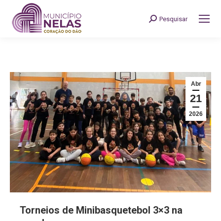
Pesquisar
Search:
Abr
21
2026
Torneios de Minibasquetebol 3×3 na