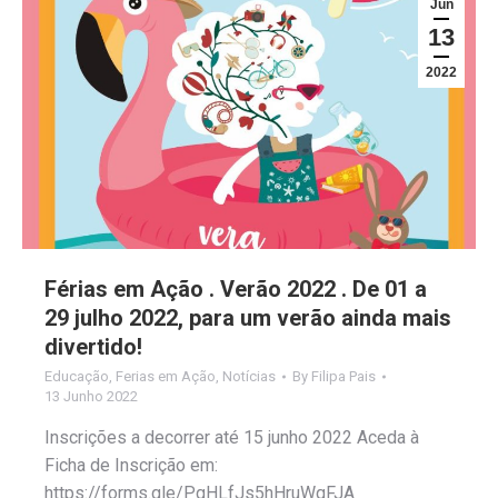
Jun
13
2022
Férias em Ação . Verão 2022 . De 01 a
29 julho 2022, para um verão ainda mais
divertido!
Educação
,
Ferias em Ação
,
Notícias
By
Filipa Pais
13 Junho 2022
Inscrições a decorrer até 15 junho 2022 Aceda à
Ficha de Inscrição em:
https://forms.gle/PgHLfJs5hHruWqFJA