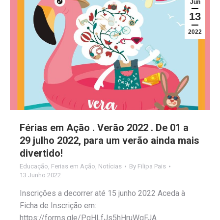
Jun
13
2022
Férias em Ação . Verão 2022 . De 01 a
29 julho 2022, para um verão ainda mais
divertido!
Educação
,
Ferias em Ação
,
Notícias
By
Filipa Pais
13 Junho 2022
Inscrições a decorrer até 15 junho 2022 Aceda à
Ficha de Inscrição em:
https://forms.gle/PgHLfJs5hHruWqFJA