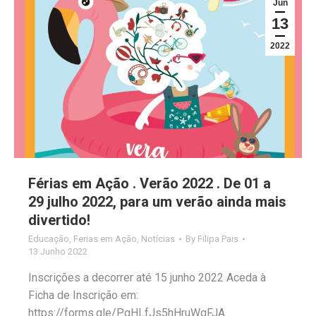
Jun
13
2022
Férias em Ação . Verão 2022 . De 01 a
29 julho 2022, para um verão ainda mais
divertido!
Educação
,
Ferias em Ação
,
Notícias
By
Filipa Pais
13 Junho 2022
Inscrições a decorrer até 15 junho 2022 Aceda à
Ficha de Inscrição em:
https://forms.gle/PgHLfJs5hHruWqFJA