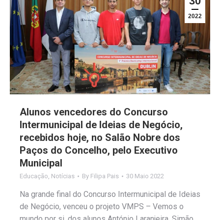
30
2022
Alunos vencedores do Concurso
Intermunicipal de Ideias de Negócio,
recebidos hoje, no Salão Nobre dos
Paços do Concelho, pelo Executivo
Municipal
Educação
,
Notícias
By
Filipa Pais
30 Maio 2022
Na grande final do Concurso Intermunicipal de Ideias
de Negócio, venceu o projeto VMPS – Vemos o
mundo por si, dos alunos António Laranjeira, Simão