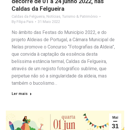
decorre de 01 a 24 junho 2022, nas
Caldas da Felgueira
Caldas da Felgueira
,
Notícias
,
Turismo & Património
By
Filipa Pais
31 Maio 2022
No âmbito das Festas do Município 2022, e do
projeto Aldeias de Portugal, a Câmara Municipal de
Nelas promove o Concurso “Fotografias da Aldeia”,
que convida à captação da essência desta
belíssima estância termal, Caldas da Felgueira,
através de um registo fotográfico sublime, que
perpetue não só a singularidade da aldeia, mas
também o bucolismo…
Ler mais
Mai
31