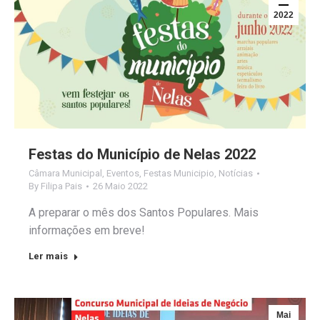
2022
Festas do Município de Nelas 2022
Câmara Municipal
,
Eventos
,
Festas Municipio
,
Notícias
By
Filipa Pais
26 Maio 2022
A preparar o mês dos Santos Populares. Mais
informações em breve!
Ler mais
Mai