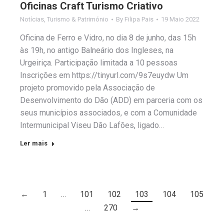
Oficinas Craft Turismo Criativo
Notícias
,
Turismo & Património
By
Filipa Pais
19 Maio 2022
Oficina de Ferro e Vidro, no dia 8 de junho, das 15h
às 19h, no antigo Balneário dos Ingleses, na
Urgeiriça. Participação limitada a 10 pessoas
Inscrições em https://tinyurl.com/9s7euydw Um
projeto promovido pela Associação de
Desenvolvimento do Dão (ADD) em parceria com os
seus municípios associados, e com a Comunidade
Intermunicipal Viseu Dão Lafões, ligado…
Ler mais
←
1
…
101
102
103
104
105
…
270
→