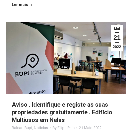
Ler mais
Mai
21
2022
Aviso . Identifique e registe as suas
propriedades gratuitamente . Edifício
Multiusos em Nelas
Balcao Bupi
,
Notícias
By
Filipa Pais
21 Maio 2022