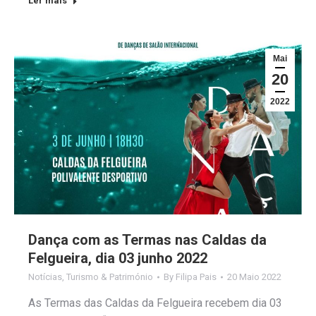
Ler mais
Mai
20
2022
Dança com as Termas nas Caldas da
Felgueira, dia 03 junho 2022
Notícias
,
Turismo & Património
By
Filipa Pais
20 Maio 2022
As Termas das Caldas da Felgueira recebem dia 03