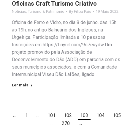
Oficinas Craft Turismo Criativo
Notícias
,
Turismo & Património
By
Filipa Pais
19 Maio 2022
Oficina de Ferro e Vidro, no dia 8 de junho, das 15h
às 19h, no antigo Balneário dos Ingleses, na
Urgeiriça. Participação limitada a 10 pessoas
Inscrições em https://tinyurl.com/9s7euydw Um
projeto promovido pela Associação de
Desenvolvimento do Dão (ADD) em parceria com os
seus municípios associados, e com a Comunidade
Intermunicipal Viseu Dão Lafões, ligado…
Ler mais
←
1
…
101
102
103
104
105
…
270
→