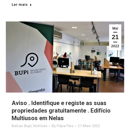
Ler mais
Mai
21
2022
Aviso . Identifique e registe as suas
propriedades gratuitamente . Edifício
Multiusos em Nelas
Balcao Bupi
,
Notícias
By
Filipa Pais
21 Maio 2022