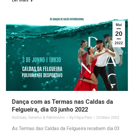
Ler mais
Mai
20
2022
Dança com as Termas nas Caldas da
Felgueira, dia 03 junho 2022
Notícias
,
Turismo & Património
By
Filipa Pais
20 Maio 2022
As Termas das Caldas da Felgueira recebem dia 03