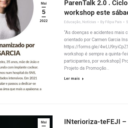
ParenTalk 2.0 . Cicl
Mai
5
workshop este sába
2022
Educação
,
Notícias
By
Filipa Pais
5
“As doenças e acidentes mais c
orientado por Carmen Garcia Ins
https://forms.gle/4wLU9ryiCpZ5
workshop é sempre a quinta-feir
participantes, por workshop] P
Projeto da Promoção…
Ler mais
INterioriza-teFEJI –
Mai