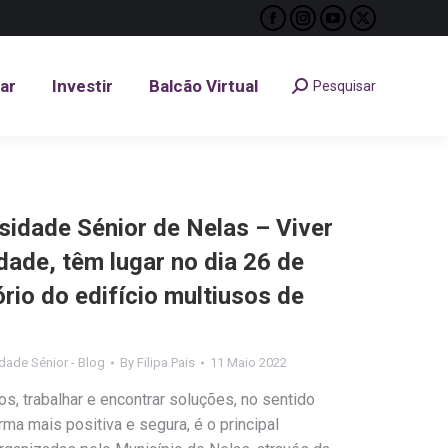
Facebook
Instagram
YouTube
X
tar
Investir
Balcão Virtual
Pesquisar
Search:
page
page
page
page
opens
opens
opens
opens
tar
Investir
Balcão Virtual
Pesquisar
Search:
in
in
in
in
new
new
new
new
window
window
window
window
sidade Sénior de Nelas – Viver
dade, têm lugar no dia 26 de
rio do edifício multiusos de
dade Sénior - Blog
By
Filipa Pais
11 Maio 2022
s, trabalhar e encontrar soluções, no sentido
rma mais positiva e segura, é o principal