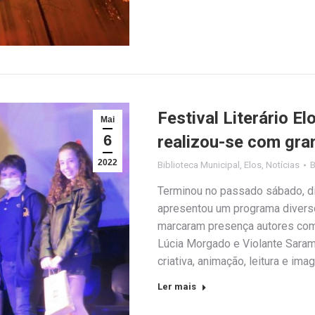
Festival Literário E
Mai
6
realizou-se com gr
2022
Biblioteca Municipal
,
Elos
,
Notícias
Terminou no passado sábado, dia 
apresentou um programa diverso
marcaram presença autores com
Lúcia Morgado e Violante Saram
criativa, animação, leitura e im
Ler mais