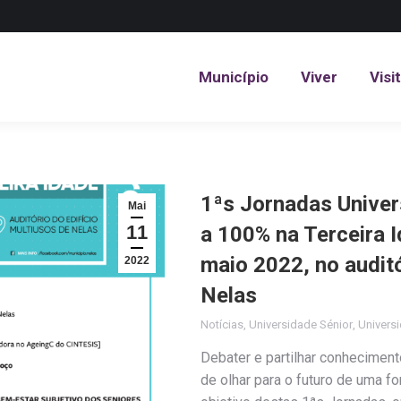
Município
Viver
Visi
Município
Viver
Visi
1ªs Jornadas Univer
Mai
11
a 100% na Terceira I
maio 2022, no auditó
2022
Nelas
Notícias
,
Universidade Sénior
,
Universi
Debater e partilhar conhecimento
de olhar para o futuro de uma fo