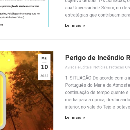
objetivo destas 1ªs Jornadas, o
sua Universidade Sénior, no de
estratégias que contribuam par
Ler mais
Perigo de Incêndio R
Mai
10
Avisos e Editais
,
Notícias
,
Proteçao Civ
2022
1. SITUAÇÃO De acordo com a in
Português do Mar e da Atmosfer
continuação de tempo quente e
média para a época, destacando-
interior, no vale do Tejo e sotav
Ler mais