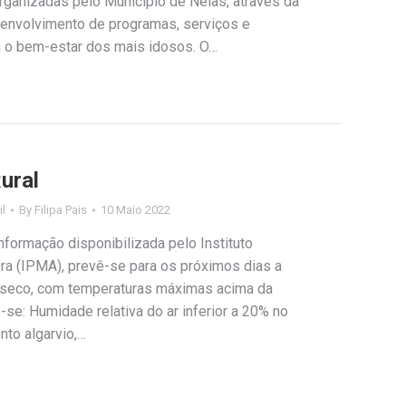
rganizadas pelo Município de Nelas, através da
senvolvimento de programas, serviços e
a o bem-estar dos mais idosos. O…
ural
il
By
Filipa Pais
10 Maio 2022
formação disponibilizada pelo Instituto
a (IPMA), prevê-se para os próximos dias a
 seco, com temperaturas máximas acima da
se: Humidade relativa do ar inferior a 20% no
ento algarvio,…