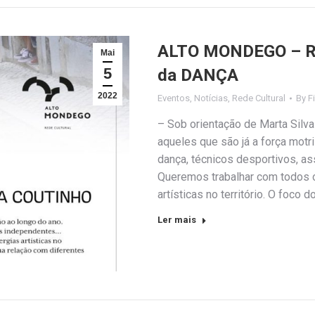
ALTO MONDEGO – Red
Mai
5
da DANÇA
2022
Eventos
,
Notícias
,
Rede Cultural
By
F
– Sob orientação de Marta Silva
aqueles que são já a força motri
dança, técnicos desportivos, as
Queremos trabalhar com todos 
artísticas no território. O foco
Ler mais