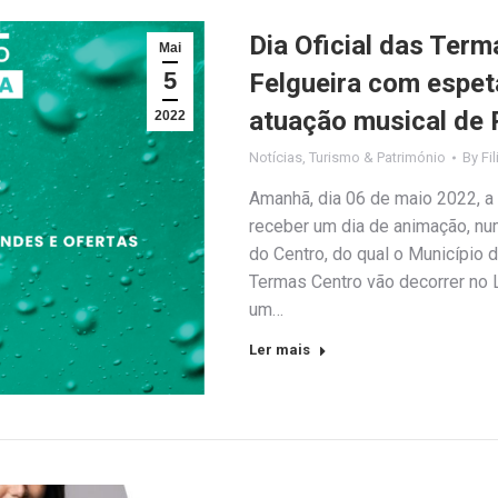
Dia Oficial das Ter
Mai
5
Felgueira com espet
atuação musical de
2022
Notícias
,
Turismo & Património
By
Fi
Amanhã, dia 06 de maio 2022, a 
receber um dia de animação, nu
do Centro, do qual o Município d
Termas Centro vão decorrer no L
um…
Ler mais