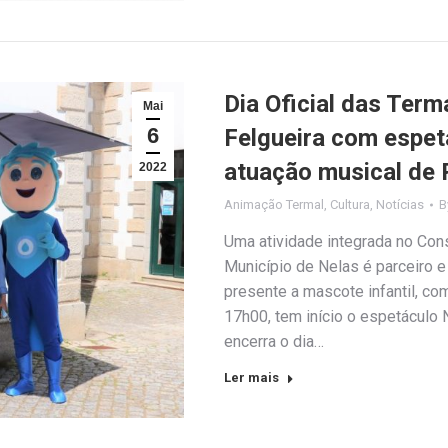
Dia Oficial das Ter
Mai
6
Felgueira com espet
atuação musical de
2022
Animação Termal
,
Cultura
,
Notícias
B
Uma atividade integrada no Con
Município de Nelas é parceiro 
presente a mascote infantil, com
17h00, tem início o espetáculo
encerra o dia…
Ler mais