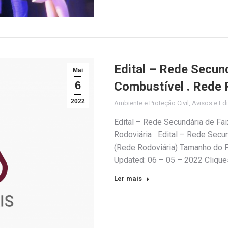
Edital – Rede Secun
Mai
6
Combustível . Rede 
2022
Ambiente e Proteção Civil
,
Avisos e Edi
Edital – Rede Secundária de Fa
Rodoviária Edital – Rede Secu
(Rede Rodoviária) Tamanho do F
Updated: 06 – 05 – 2022 Clique
Ler mais