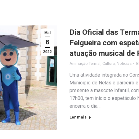
Dia Oficial das Ter
Mai
6
Felgueira com espet
atuação musical de
2022
Animação Termal
,
Cultura
,
Notícias
B
Uma atividade integrada no Con
Município de Nelas é parceiro 
presente a mascote infantil, com
17h00, tem início o espetáculo
encerra o dia…
Ler mais