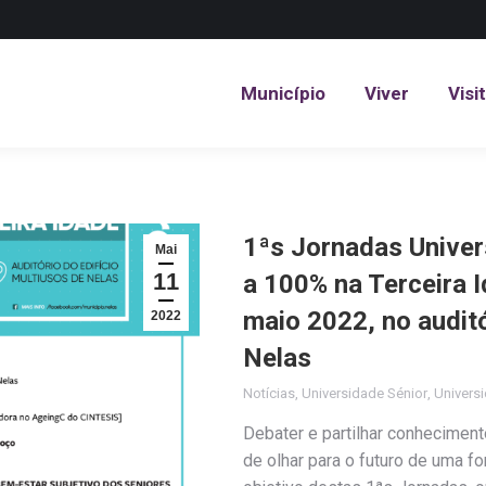
Município
Viver
Visi
Município
Viver
Visi
1ªs Jornadas Univer
Mai
11
a 100% na Terceira I
maio 2022, no auditó
2022
Nelas
Notícias
,
Universidade Sénior
,
Universi
Debater e partilhar conhecimento
de olhar para o futuro de uma fo