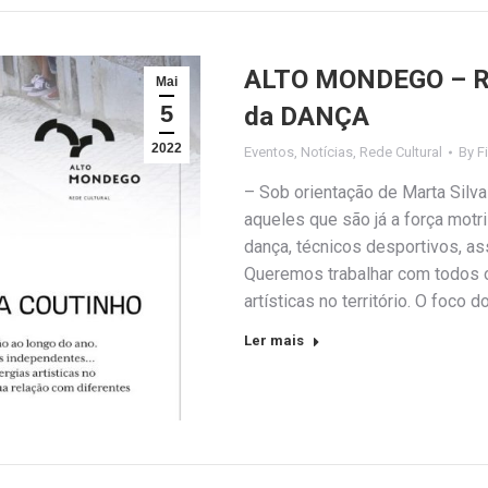
ALTO MONDEGO – Red
Mai
5
da DANÇA
2022
Eventos
,
Notícias
,
Rede Cultural
By
F
– Sob orientação de Marta Silva
aqueles que são já a força motri
dança, técnicos desportivos, as
Queremos trabalhar com todos 
artísticas no território. O foco
Ler mais