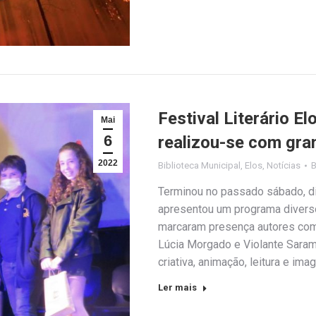
Festival Literário E
Mai
6
realizou-se com gr
2022
Biblioteca Municipal
,
Elos
,
Notícias
Terminou no passado sábado, dia 
apresentou um programa diverso
marcaram presença autores com
Lúcia Morgado e Violante Saram
criativa, animação, leitura e im
Ler mais