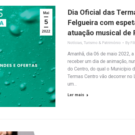
Dia Oficial das Ter
Mai
5
Felgueira com espet
atuação musical de
2022
Notícias
,
Turismo & Património
By
Fi
Amanhã, dia 06 de maio 2022, a 
receber um dia de animação, nu
do Centro, do qual o Município d
Termas Centro vão decorrer no L
um…
Ler mais