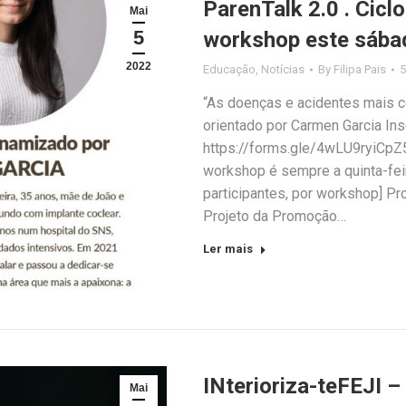
ParenTalk 2.0 . Cicl
Mai
5
workshop este sába
2022
Educação
,
Notícias
By
Filipa Pais
5
“As doenças e acidentes mais c
orientado por Carmen Garcia Ins
https://forms.gle/4wLU9ryiCpZ5
workshop é sempre a quinta-feir
participantes, por workshop] P
Projeto da Promoção…
Ler mais
INterioriza-teFEJI –
Mai