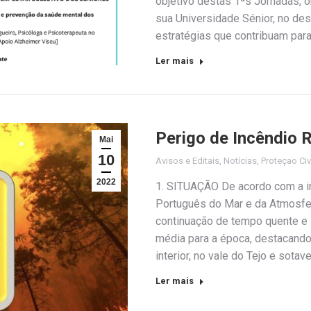
objetivo destas 1ªs Jornadas, o
sua Universidade Sénior, no de
estratégias que contribuam par
Ler mais
Perigo de Incêndio R
Mai
10
Avisos e Editais
,
Notícias
,
Proteçao Civ
2022
1. SITUAÇÃO De acordo com a in
Português do Mar e da Atmosfer
continuação de tempo quente e
média para a época, destacando-
interior, no vale do Tejo e sotav
Ler mais