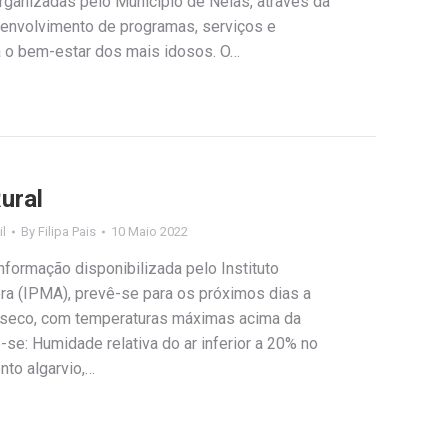
rganizadas pelo Município de Nelas, através da
senvolvimento de programas, serviços e
a o bem-estar dos mais idosos. O…
ural
il
By
Filipa Pais
10 Maio 2022
formação disponibilizada pelo Instituto
a (IPMA), prevê-se para os próximos dias a
 seco, com temperaturas máximas acima da
se: Humidade relativa do ar inferior a 20% no
ento algarvio,…