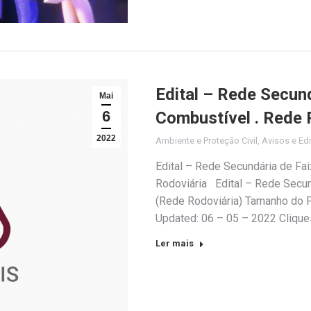
Edital – Rede Secun
Mai
6
Combustível . Rede 
2022
Ambiente e Proteção Civil
,
Avisos e Edi
Edital – Rede Secundária de Fa
Rodoviária Edital – Rede Secu
(Rede Rodoviária) Tamanho do F
Updated: 06 – 05 – 2022 Clique
Ler mais