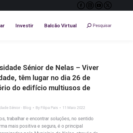
Facebook
Instagram
YouTube
X
tar
Investir
Balcão Virtual
Pesquisar
Search:
page
page
page
page
opens
opens
opens
opens
tar
Investir
Balcão Virtual
Pesquisar
Search:
in
in
in
in
new
new
new
new
window
window
window
window
sidade Sénior de Nelas – Viver
dade, têm lugar no dia 26 de
rio do edifício multiusos de
dade Sénior - Blog
By
Filipa Pais
11 Maio 2022
s, trabalhar e encontrar soluções, no sentido
rma mais positiva e segura, é o principal