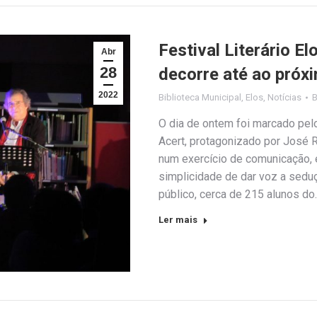
Festival Literário E
Abr
28
decorre até ao próxi
2022
Biblioteca Municipal
,
Elos
,
Notícias
O dia de ontem foi marcado pelo
Acert, protagonizado por José Ru
num exercício de comunicação, 
simplicidade de dar voz a sedu
público, cerca de 215 alunos do
Ler mais