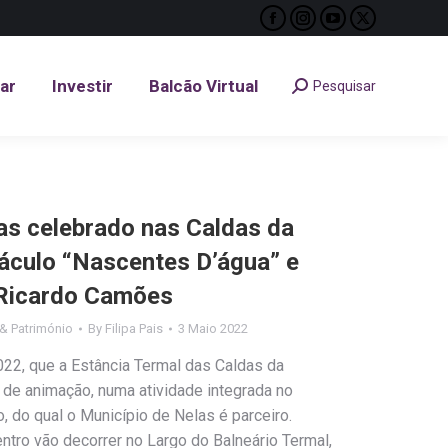
Facebook
Instagram
YouTube
X
tar
Investir
Balcão Virtual
Pesquisar
Search:
page
page
page
page
opens
opens
opens
opens
tar
Investir
Balcão Virtual
Pesquisar
Search:
in
in
in
in
new
new
new
new
window
window
window
window
mas celebrado nas Caldas da
áculo “Nascentes D’água” e
 Ricardo Camões
& Património
By
Filipa Pais
3 Maio 2022
2022, que a Estância Termal das Caldas da
a de animação, numa atividade integrada no
 do qual o Município de Nelas é parceiro.
ntro vão decorrer no Largo do Balneário Termal,