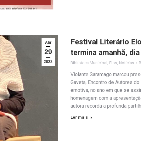
Festival Literário E
Abr
29
termina amanhã, dia 
2022
Biblioteca Municipal
,
Elos
,
Notícias
Violante Saramago marcou presen
Gaveta, Encontro de Autores do
emotiva, no ano em que se assin
homenagem com a apresentação 
autora recorda a profunda partil
Ler mais