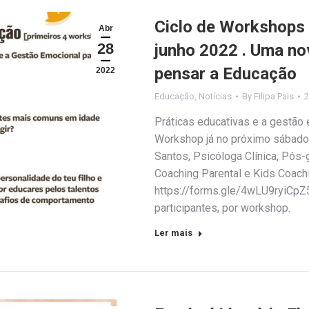
Ciclo de Workshops P
Abr
28
junho 2022 . Uma nov
pensar a Educação
2022
Educação
,
Notícias
By
Filipa Pais
2
Práticas educativas e a gestão 
Workshop já no próximo sábado, 
Santos, Psicóloga Clínica, Pós-
Coaching Parental e Kids Coach
https://forms.gle/4wLU9ryiCpZ5
participantes, por workshop.
Ler mais