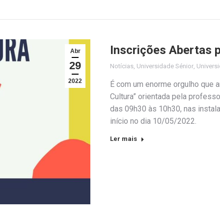
Inscrições Abertas p
Abr
29
Notícias
,
Universidade Sénior
,
Universi
2022
É com um enorme orgulho que an
Cultura” orientada pela professo
das 09h30 às 10h30, nas instal
início no dia 10/05/2022.
Ler mais