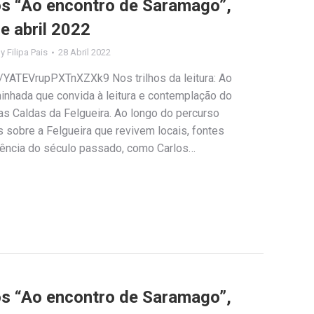
los “Ao encontro de Saramago”,
e abril 2022
By
Filipa Pais
28 Abril 2022
e/YATEVrupPXTnXZXk9 Nos trilhos da leitura: Ao
nhada que convida à leitura e contemplação do
das Caldas da Felgueira. Ao longo do percurso
s sobre a Felgueira que revivem locais, fontes
erência do século passado, como Carlos…
los “Ao encontro de Saramago”,