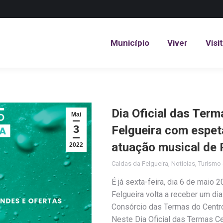
Município
Viver
Visi
Município
Viver
Visi
Dia Oficial das Ter
Mai
3
Felgueira com espet
atuação musical de
2022
Caldas da Felgueira
,
Notícias
,
Turismo 
É já sexta-feira, dia 6 de maio 
Felgueira volta a receber um di
Consórcio das Termas do Centro,
Neste Dia Oficial das Termas Ce