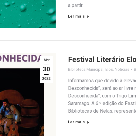
a partir…
Ler mais
Festival Literário 
Abr
30
Biblioteca Municipal
,
Elos
,
Notícias
2022
Informamos que devido à elevad
Desconhecida”, será ao ar livre 
Desconhecida”, com o Trigo Li
Saramago. A 6.º edição do Fest
Bibliotecas de Nelas, represen
Ler mais