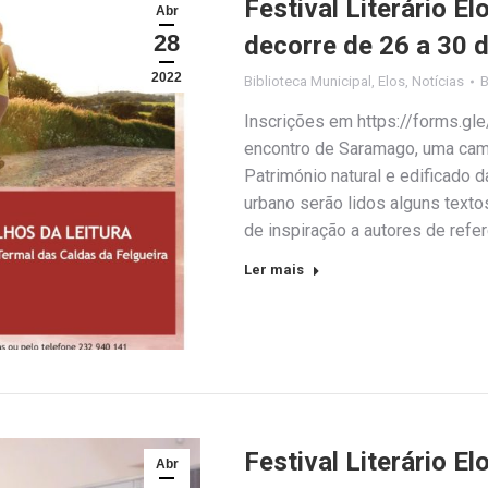
Festival Literário E
Abr
28
decorre de 26 a 30 d
2022
Biblioteca Municipal
,
Elos
,
Notícias
Inscrições em https://forms.gl
encontro de Saramago, uma cami
Património natural e edificado 
urbano serão lidos alguns texto
de inspiração a autores de ref
Ler mais
Festival Literário E
Abr