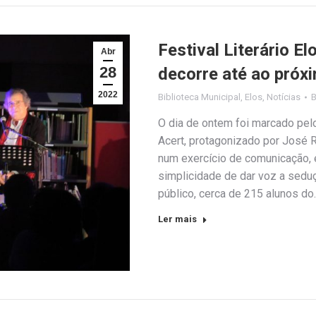
Festival Literário E
Abr
28
decorre até ao próxi
2022
Biblioteca Municipal
,
Elos
,
Notícias
O dia de ontem foi marcado pelo
Acert, protagonizado por José Ru
num exercício de comunicação, 
simplicidade de dar voz a sedu
público, cerca de 215 alunos do
Ler mais