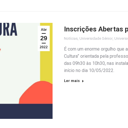
Inscrições Abertas p
Abr
29
Notícias
,
Universidade Sénior
,
Universi
2022
É com um enorme orgulho que an
Cultura” orientada pela professo
das 09h30 às 10h30, nas instal
início no dia 10/05/2022.
Ler mais