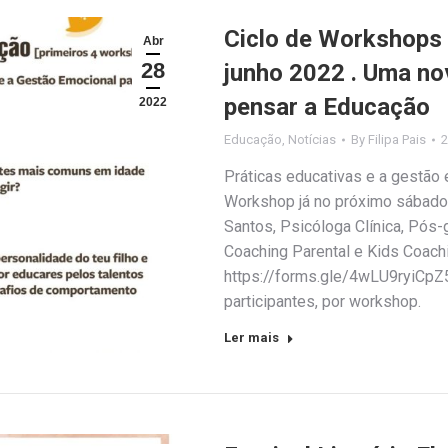
Ciclo de Workshops P
Abr
28
junho 2022 . Uma nov
pensar a Educação
2022
Educação
,
Notícias
By
Filipa Pais
2
Práticas educativas e a gestão 
Workshop já no próximo sábado, 
Santos, Psicóloga Clínica, Pós-
Coaching Parental e Kids Coach
https://forms.gle/4wLU9ryiCpZ5
participantes, por workshop.
Ler mais