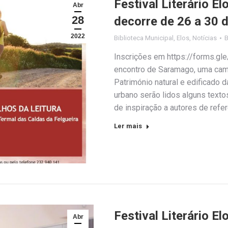
Festival Literário E
Abr
28
decorre de 26 a 30 d
2022
Biblioteca Municipal
,
Elos
,
Notícias
Inscrições em https://forms.gl
encontro de Saramago, uma cami
Património natural e edificado 
urbano serão lidos alguns texto
de inspiração a autores de ref
Ler mais
Festival Literário E
Abr