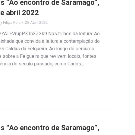
los “Ao encontro de Saramago”,
e abril 2022
By
Filipa Pais
28 Abril 2022
e/YATEVrupPXTnXZXk9 Nos trilhos da leitura: Ao
nhada que convida à leitura e contemplação do
das Caldas da Felgueira. Ao longo do percurso
s sobre a Felgueira que revivem locais, fontes
erência do século passado, como Carlos…
los “Ao encontro de Saramago”,