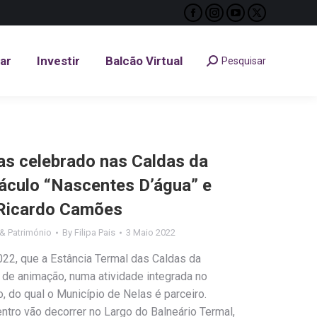
Facebook
Instagram
YouTube
X
tar
Investir
Balcão Virtual
Pesquisar
Search:
page
page
page
page
opens
opens
opens
opens
tar
Investir
Balcão Virtual
Pesquisar
Search:
in
in
in
in
new
new
new
new
window
window
window
window
mas celebrado nas Caldas da
áculo “Nascentes D’água” e
 Ricardo Camões
& Património
By
Filipa Pais
3 Maio 2022
2022, que a Estância Termal das Caldas da
a de animação, numa atividade integrada no
 do qual o Município de Nelas é parceiro.
ntro vão decorrer no Largo do Balneário Termal,