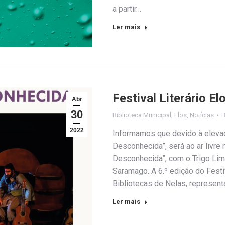
a partir…
Ler mais
Festival Literário 
Abr
30
Biblioteca Municipal
,
Elos
,
Notícias
2022
Informamos que devido à elevad
Desconhecida”, será ao ar livre 
Desconhecida”, com o Trigo Li
Saramago. A 6.º edição do Fest
Bibliotecas de Nelas, represen
Ler mais