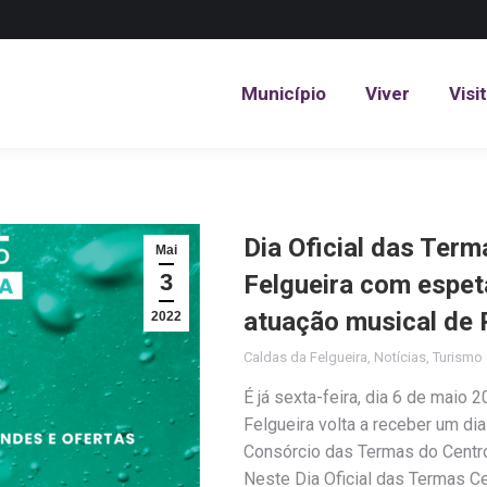
Município
Viver
Visi
Município
Viver
Visi
Dia Oficial das Ter
Mai
3
Felgueira com espet
atuação musical de
2022
Caldas da Felgueira
,
Notícias
,
Turismo 
É já sexta-feira, dia 6 de maio 
Felgueira volta a receber um di
Consórcio das Termas do Centro,
Neste Dia Oficial das Termas Ce