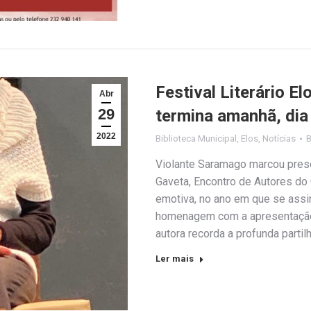
Festival Literário E
Abr
29
termina amanhã, dia 
2022
Biblioteca Municipal
,
Elos
,
Notícias
Violante Saramago marcou presen
Gaveta, Encontro de Autores do
emotiva, no ano em que se assin
homenagem com a apresentação 
autora recorda a profunda partil
Ler mais