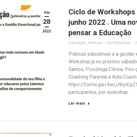
Ciclo de Workshops P
Abr
28
junho 2022 . Uma nov
pensar a Educação
2022
Educação
,
Notícias
By
Filipa Pais
2
Práticas educativas e a gestão 
Workshop já no próximo sábado, 
Santos, Psicóloga Clínica, Pós-
Coaching Parental e Kids Coach
https://forms.gle/4wLU9ryiCpZ5
participantes, por workshop.
Ler mais