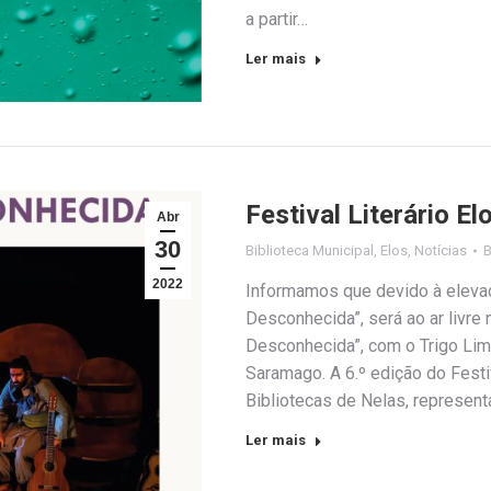
a partir…
Ler mais
Festival Literário 
Abr
30
Biblioteca Municipal
,
Elos
,
Notícias
2022
Informamos que devido à elevad
Desconhecida”, será ao ar livre 
Desconhecida”, com o Trigo Li
Saramago. A 6.º edição do Fest
Bibliotecas de Nelas, represen
Ler mais