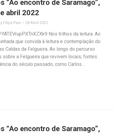
los “Ao encontro de Saramago”,
e abril 2022
By
Filipa Pais
28 Abril 2022
e/YATEVrupPXTnXZXk9 Nos trilhos da leitura: Ao
nhada que convida à leitura e contemplação do
das Caldas da Felgueira. Ao longo do percurso
s sobre a Felgueira que revivem locais, fontes
erência do século passado, como Carlos…
los “Ao encontro de Saramago”,