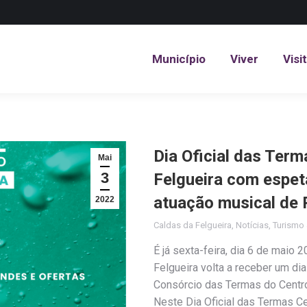
Município
Viver
Visi
Município
Viver
Visi
Dia Oficial das Ter
Mai
3
Felgueira com espet
atuação musical de
2022
Caldas da Felgueira
,
Notícias
,
Turismo 
É já sexta-feira, dia 6 de maio 
Felgueira volta a receber um di
Consórcio das Termas do Centro,
Neste Dia Oficial das Termas Ce