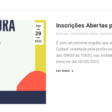
Inscrições Abertas p
Abr
29
Notícias
,
Universidade Sénior
,
Universi
2022
É com um enorme orgulho que an
Cultura” orientada pela professo
das 09h30 às 10h30, nas instal
início no dia 10/05/2022.
Ler mais