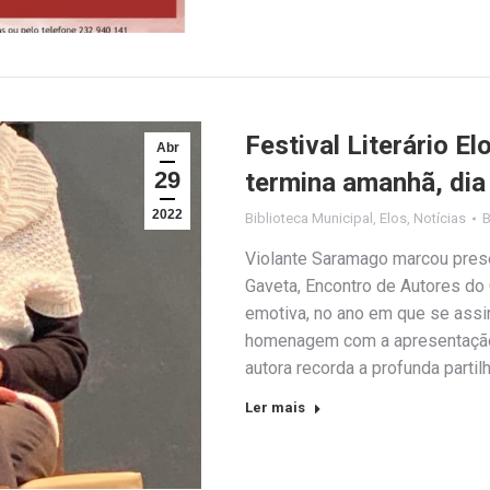
Festival Literário E
Abr
29
termina amanhã, dia 
2022
Biblioteca Municipal
,
Elos
,
Notícias
Violante Saramago marcou presen
Gaveta, Encontro de Autores do
emotiva, no ano em que se assin
homenagem com a apresentação 
autora recorda a profunda partil
Ler mais