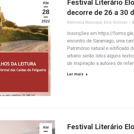
Festival Literário E
Abr
28
decorre de 26 a 30 d
2022
Biblioteca Municipal
,
Elos
,
Notícias
Inscrições em https://forms.gl
encontro de Saramago, uma cami
Património natural e edificado 
urbano serão lidos alguns texto
de inspiração a autores de ref
Ler mais
Festival Literário E
Abr