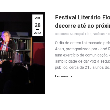
Festival Literário E
Abr
28
decorre até ao próxi
2022
Biblioteca Municipal
,
Elos
,
Notícias
O dia de ontem foi marcado pelo
Acert, protagonizado por José Ru
num exercício de comunicação, 
simplicidade de dar voz a sedu
público, cerca de 215 alunos do
Ler mais