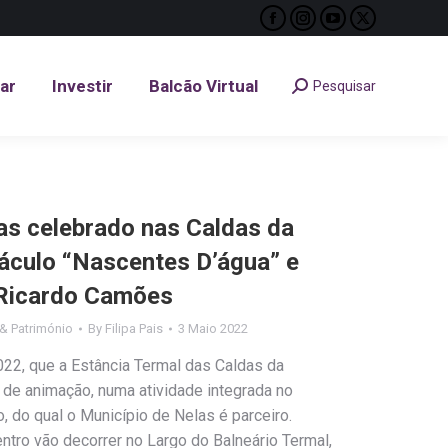
Facebook
Instagram
YouTube
X
tar
Investir
Balcão Virtual
Pesquisar
Search:
page
page
page
page
opens
opens
opens
opens
tar
Investir
Balcão Virtual
Pesquisar
Search:
in
in
in
in
new
new
new
new
window
window
window
window
mas celebrado nas Caldas da
áculo “Nascentes D’água” e
 Ricardo Camões
& Património
By
Filipa Pais
3 Maio 2022
2022, que a Estância Termal das Caldas da
a de animação, numa atividade integrada no
 do qual o Município de Nelas é parceiro.
ntro vão decorrer no Largo do Balneário Termal,