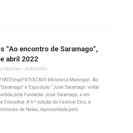
los “Ao encontro de Saramago”,
e abril 2022
By
Filipa Pais
26 Abril 2022
e/YATEVrupPXTnXZXk9 Biblioteca Municipal . Ao
 “Saramago” e Exposição “José Saramago: voltar
cedida pela Fundação José Saramago, e em
 Concelhia. A 6.º edição do Festival Elos, é
liotecas de Nelas, representada pelo