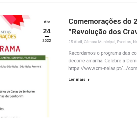
Comemorações do 25 
Abr
24
“Revolução dos Cra
2022
25 Abril
,
Câmara Municipal
,
Eventos
,
No
Recordamos o programa das co
decorre amanhã. Celebre a Democ
https://www.cm-nelas.pt/…/co
Ler mais