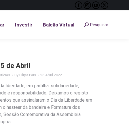
Facebook
Instagram
YouTube
X
tar
Investir
Balcão Virtual
Pesquisar
Search:
page
page
page
page
opens
opens
opens
opens
tar
Investir
Balcão Virtual
Pesquisar
Search:
in
in
in
in
new
new
new
new
window
window
window
window
 de Abril
tícias
By
Filipa Pais
26 Abril 2022
 liberdade, em partilha, solidariedade,
de e responsabilidade. Deixamos o registo
entos que assinalaram o Dia da Liberdade em
 o hastear da bandeira e Formatura dos
es, Sessão Comemorativa da Assembleia
grupos…