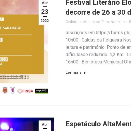
Festival Literário E
Abr
23
decorre de 26 a 30 d
2022
Biblioteca Municipal
,
Elos
,
Notícias
Inscrições em https://forms.gl
10h00 . Caldas da Felgueira Nos 
leitura e património. Ponto de 
dificuldade reduzido. 4,2 Km . Li
16h00 . Biblioteca Municipal Of
Ler mais
Espetáculo AltaMent
Abr