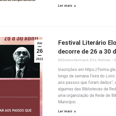
Ler mais
Festival Literário E
Abr
26
decorre de 26 a 30 d
2022
Biblioteca Municipal
,
Elos
,
Notícias
Inscrições em https://forms.gl
longo da semana Feira do Livro
aos passos que foram dados”, 
algumas das Bibliotecas da Rede
uma organização da Rede de Bib
Município…
Ler mais