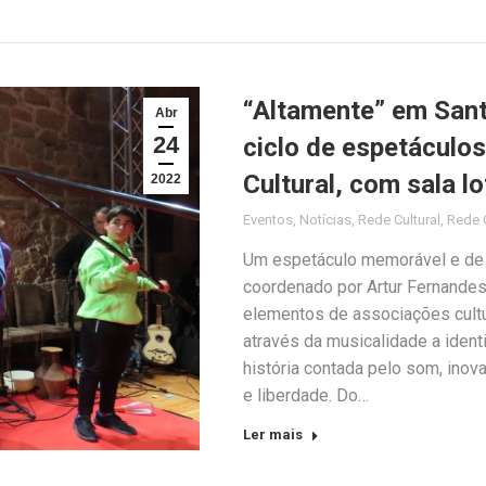
“Altamente” em Sant
Abr
24
ciclo de espetáculo
Cultural, com sala 
2022
Eventos
,
Notícias
,
Rede Cultural
,
Rede C
Um espetáculo memorável e de 
coordenado por Artur Fernandes
elementos de associações cult
através da musicalidade a ident
história contada pelo som, inov
e liberdade. Do…
Ler mais