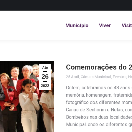
Município
Viver
Visi
Município
Viver
Visi
Comemorações do 25
Abr
26
25 Abril
,
Câmara Municipal
,
Eventos
,
No
2022
Ontem, celebrámos os 48 anos da
memória, homenagem, fraternida
fotográfico dos diferentes mom
Canas de Senhorim e Nelas, com
Bombeiros nas duas localidad
Municipal, onde os diferentes 