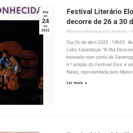
Festival Literário E
Abr
24
decorre de 26 a 30 d
2022
Biblioteca Municipal
,
Elos
,
Notícias
Dia 26 de abril 2022 . 14h30 . 
Lobo Espetáculo “A Ilha Descon
baseado num conto de Saramago. 
6.º edição do Festival Elos, é 
Nelas, representada pelo Munic
Ler mais