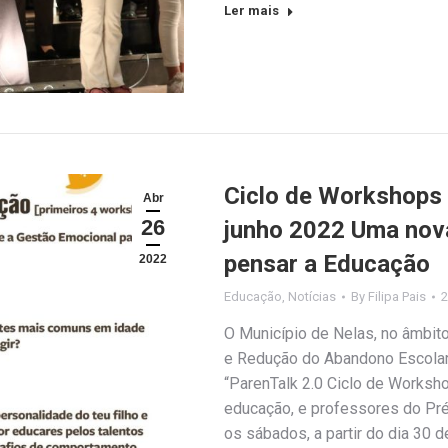
Ler mais
Ciclo de Workshops P
Abr
26
junho 2022 Uma nova
pensar a Educação
2022
Educação
,
Notícias
By
Filipa Pais
2
O Município de Nelas, no âmbit
e Redução do Abandono Escolar,
“ParenTalk 2.0 Ciclo de Worksho
educação, e professores do Pré
os sábados, a partir do dia 30 d