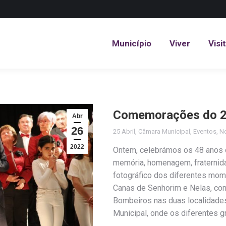
Município
Viver
Visi
Município
Viver
Visi
Comemorações do 25
Abr
26
25 Abril
,
Câmara Municipal
,
Eventos
,
No
2022
Ontem, celebrámos os 48 anos da
memória, homenagem, fraternida
fotográfico dos diferentes mom
Canas de Senhorim e Nelas, com
Bombeiros nas duas localidad
Municipal, onde os diferentes 