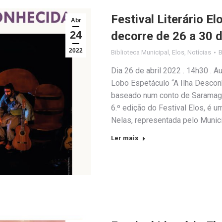
Festival Literário E
Abr
24
decorre de 26 a 30 d
2022
Biblioteca Municipal
,
Elos
,
Notícias
Dia 26 de abril 2022 . 14h30 . 
Lobo Espetáculo “A Ilha Descon
baseado num conto de Saramago. 
6.º edição do Festival Elos, é 
Nelas, representada pelo Munic
Ler mais