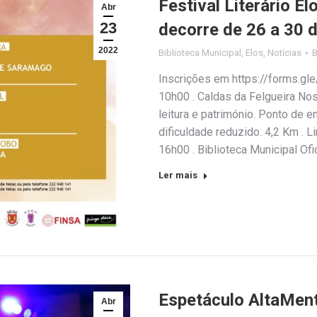
Festival Literário E
Abr
23
decorre de 26 a 30 d
2022
Biblioteca Municipal
,
Elos
,
Notícias
Inscrições em https://forms.gl
10h00 . Caldas da Felgueira Nos 
leitura e património. Ponto de 
dificuldade reduzido. 4,2 Km . Li
16h00 . Biblioteca Municipal Of
Ler mais
Espetáculo AltaMent
Abr