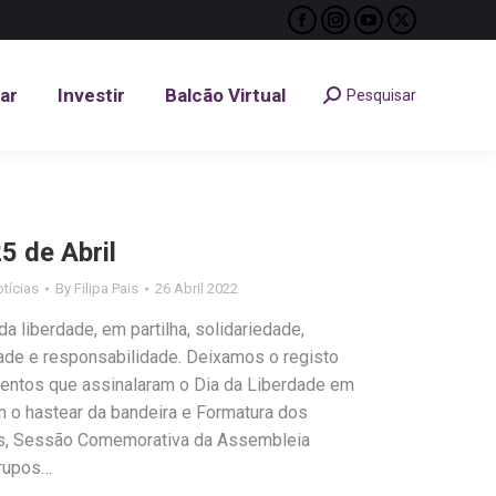
Facebook
Instagram
YouTube
X
tar
Investir
Balcão Virtual
Pesquisar
Search:
page
page
page
page
opens
opens
opens
opens
tar
Investir
Balcão Virtual
Pesquisar
Search:
in
in
in
in
new
new
new
new
window
window
window
window
 de Abril
tícias
By
Filipa Pais
26 Abril 2022
 liberdade, em partilha, solidariedade,
de e responsabilidade. Deixamos o registo
entos que assinalaram o Dia da Liberdade em
 o hastear da bandeira e Formatura dos
es, Sessão Comemorativa da Assembleia
grupos…