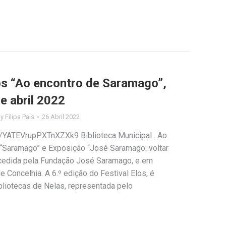
los “Ao encontro de Saramago”,
e abril 2022
By
Filipa Pais
26 Abril 2022
e/YATEVrupPXTnXZXk9 Biblioteca Municipal . Ao
 “Saramago” e Exposição “José Saramago: voltar
cedida pela Fundação José Saramago, e em
 Concelhia. A 6.º edição do Festival Elos, é
liotecas de Nelas, representada pelo