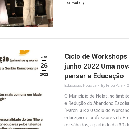
Ler mais
Ciclo de Workshops P
Abr
26
junho 2022 Uma nova
pensar a Educação
2022
Educação
,
Notícias
By
Filipa Pais
2
O Município de Nelas, no âmbit
e Redução do Abandono Escolar,
“ParenTalk 2.0 Ciclo de Worksho
educação, e professores do Pré
os sábados, a partir do dia 30 d