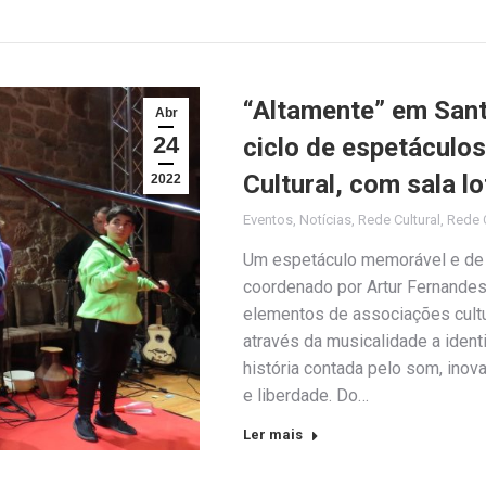
“Altamente” em Sant
Abr
24
ciclo de espetáculo
Cultural, com sala 
2022
Eventos
,
Notícias
,
Rede Cultural
,
Rede C
Um espetáculo memorável e de 
coordenado por Artur Fernandes
elementos de associações cult
através da musicalidade a ident
história contada pelo som, inov
e liberdade. Do…
Ler mais