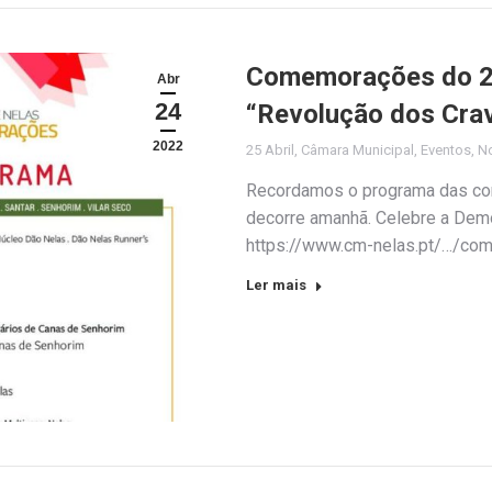
Comemorações do 25 
Abr
24
“Revolução dos Cra
2022
25 Abril
,
Câmara Municipal
,
Eventos
,
No
Recordamos o programa das co
decorre amanhã. Celebre a Democ
https://www.cm-nelas.pt/…/co
Ler mais