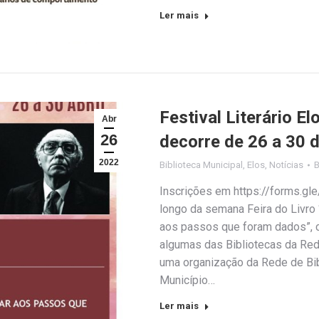
Ler mais
Festival Literário E
Abr
26
decorre de 26 a 30 d
2022
Biblioteca Municipal
,
Elos
,
Notícias
Inscrições em https://forms.gl
longo da semana Feira do Livro
aos passos que foram dados”, 
algumas das Bibliotecas da Rede
uma organização da Rede de Bib
Município…
Ler mais