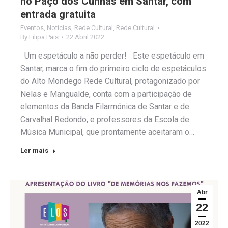
no Paço dos Cunhas em Santar, com
entrada gratuita
Eventos
,
Notícias
,
Rede Cultural
,
Rede Cultural
By
Filipa Pais
22 Abril 2022
Um espetáculo a não perder! Este espetáculo em
Santar, marca o fim do primeiro ciclo de espetáculos
do Alto Mondego Rede Cultural, protagonizado por
Nelas e Mangualde, conta com a participação de
elementos da Banda Filarmónica de Santar e de
Carvalhal Redondo, e professores da Escola de
Música Municipal, que prontamente aceitaram o…
Ler mais
Abr
22
2022