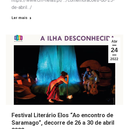
https://www.cm-nelas.pt/…/comemoracoes-do-25-
de-abril…/
Ler mais
Abr
24
2022
Festival Literário Elos “Ao encontro de
Saramago”, decorre de 26 a 30 de abril