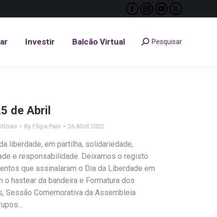
Facebook
Instagram
YouTube
X
tar
Investir
Balcão Virtual
Pesquisar
Search:
page
page
page
page
opens
opens
opens
opens
tar
Investir
Balcão Virtual
Pesquisar
Search:
in
in
in
in
new
new
new
new
window
window
window
window
 de Abril
tícias
By
Filipa Pais
26 Abril 2022
 liberdade, em partilha, solidariedade,
de e responsabilidade. Deixamos o registo
entos que assinalaram o Dia da Liberdade em
 o hastear da bandeira e Formatura dos
es, Sessão Comemorativa da Assembleia
grupos…