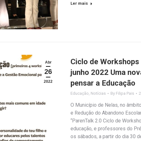
Ler mais
Ciclo de Workshops P
Abr
26
junho 2022 Uma nova
pensar a Educação
2022
Educação
,
Notícias
By
Filipa Pais
2
O Município de Nelas, no âmbit
e Redução do Abandono Escolar,
“ParenTalk 2.0 Ciclo de Worksho
educação, e professores do Pré
os sábados, a partir do dia 30 d