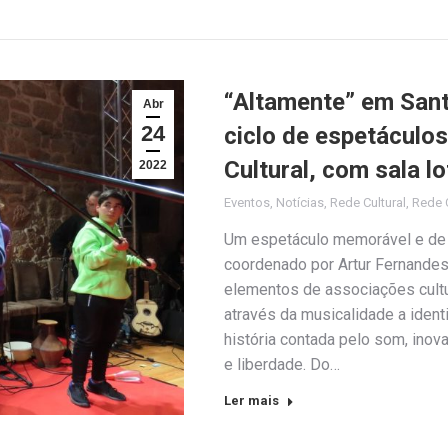
“Altamente” em Sant
Abr
24
ciclo de espetáculo
Cultural, com sala 
2022
Eventos
,
Notícias
,
Rede Cultural
,
Rede C
Um espetáculo memorável e de 
coordenado por Artur Fernandes
elementos de associações cult
através da musicalidade a ident
história contada pelo som, inov
e liberdade. Do…
Ler mais