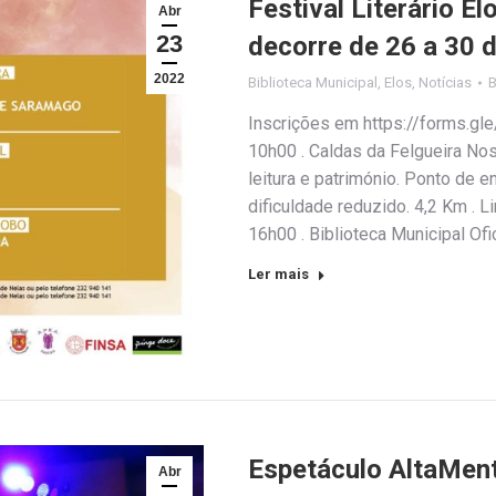
Festival Literário E
Abr
23
decorre de 26 a 30 d
2022
Biblioteca Municipal
,
Elos
,
Notícias
Inscrições em https://forms.gl
10h00 . Caldas da Felgueira Nos 
leitura e património. Ponto de 
dificuldade reduzido. 4,2 Km . Li
16h00 . Biblioteca Municipal Of
Ler mais
Espetáculo AltaMent
Abr