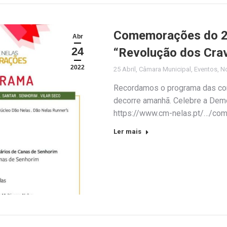
Comemorações do 25 
Abr
24
“Revolução dos Cra
2022
25 Abril
,
Câmara Municipal
,
Eventos
,
No
Recordamos o programa das co
decorre amanhã. Celebre a Democ
https://www.cm-nelas.pt/…/co
Ler mais