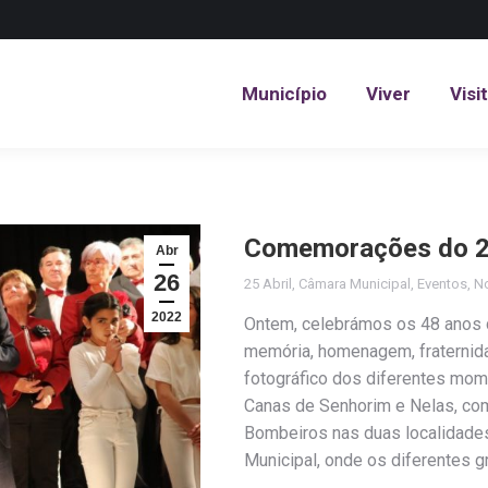
Município
Viver
Visi
Município
Viver
Visi
Comemorações do 25
Abr
26
25 Abril
,
Câmara Municipal
,
Eventos
,
No
2022
Ontem, celebrámos os 48 anos da
memória, homenagem, fraternida
fotográfico dos diferentes mom
Canas de Senhorim e Nelas, com
Bombeiros nas duas localidad
Municipal, onde os diferentes 