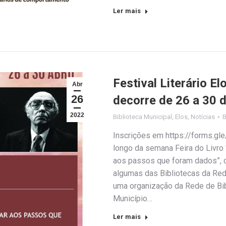
Ler mais
Festival Literário E
Abr
26
decorre de 26 a 30 d
2022
Biblioteca Municipal
,
Elos
,
Notícias
Inscrições em https://forms.gl
longo da semana Feira do Livro
aos passos que foram dados”, 
algumas das Bibliotecas da Rede
uma organização da Rede de Bib
Município…
Ler mais