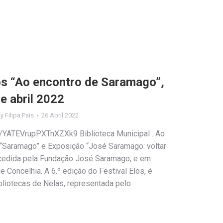
los “Ao encontro de Saramago”,
e abril 2022
By
Filipa Pais
26 Abril 2022
e/YATEVrupPXTnXZXk9 Biblioteca Municipal . Ao
 “Saramago” e Exposição “José Saramago: voltar
cedida pela Fundação José Saramago, e em
 Concelhia. A 6.º edição do Festival Elos, é
liotecas de Nelas, representada pelo