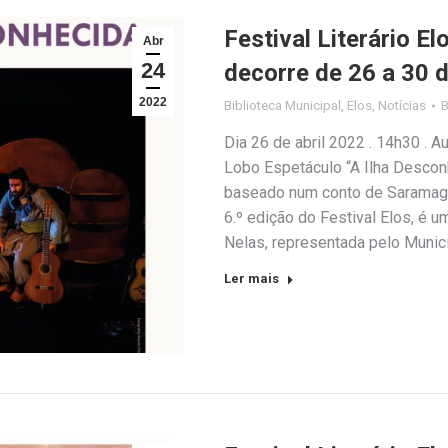
Festival Literário E
Abr
24
decorre de 26 a 30 d
2022
Biblioteca Municipal
,
Elos
,
Notícias
Dia 26 de abril 2022 . 14h30 . 
Lobo Espetáculo “A Ilha Descon
baseado num conto de Saramago. 
6.º edição do Festival Elos, é 
Nelas, representada pelo Munic
Ler mais