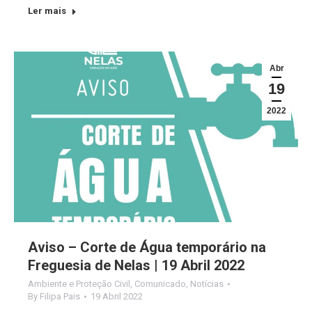
Ler mais
Abr
19
2022
Aviso – Corte de Água temporário na
Freguesia de Nelas | 19 Abril 2022
Ambiente e Proteção Civil
,
Comunicado
,
Notícias
By
Filipa Pais
19 Abril 2022