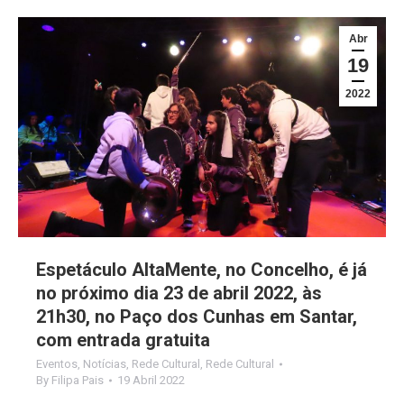
Abr
19
2022
Espetáculo AltaMente, no Concelho, é já
no próximo dia 23 de abril 2022, às
21h30, no Paço dos Cunhas em Santar,
com entrada gratuita
Eventos
,
Notícias
,
Rede Cultural
,
Rede Cultural
By
Filipa Pais
19 Abril 2022