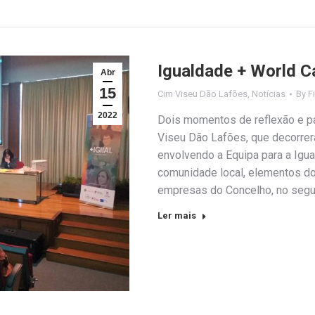
Igualdade + World C
Abr
15
Cim Viseu Dão Lafões
,
Notícias
By
F
2022
Dois momentos de reflexão e par
Viseu Dão Lafões, que decorrer
envolvendo a Equipa para a Igua
comunidade local, elementos d
empresas do Concelho, no segu
Ler mais