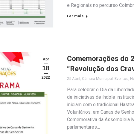
e Regionais no percurso Coimbr
Ler mais
Comemorações do 25 
Abr
18
“Revolução dos Cra
2022
25 Abril
,
Câmara Municipal
,
Eventos
,
No
Para celebrar o Dia da Liberdad
de iniciativas de índole instituci
iniciam com o tradicional Hast
Voluntários, em Canas de Senh
Comemorativa da Assembleia Mu
parlamentares…