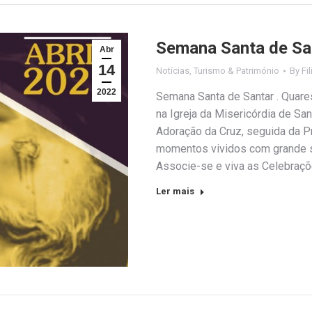
Semana Santa de San
Abr
14
Notícias
,
Turismo & Património
By
Fi
2022
Semana Santa de Santar . Quare
na Igreja da Misericórdia de Sa
Adoração da Cruz, seguida da P
momentos vividos com grande se
Associe-se e viva as Celebraç
Ler mais