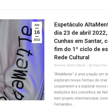
Espetáculo AltaMent
Abr
16
dia 23 de abril 2022
Cunhas em Santar, c
2022
fim do 1º ciclo de 
Rede Cultural
Notícias
,
Rede Cultural
By
Filipa Pais
“AltaMente” é uma criação em t
exploram novas formas de criar 
cooperarem e a explorar novos ca
tradições dos concelhos de Nel
num projeto intermunicipal, coo
Fernandes.…