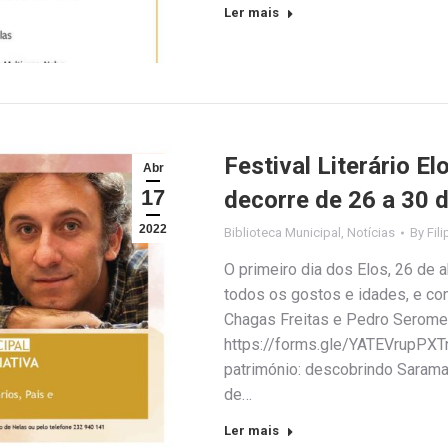
Ler mais
Festival Literário E
Abr
17
decorre de 26 a 30 d
2022
Biblioteca Municipal
,
Notícias
By
Fil
O primeiro dia dos Elos, 26 de a
todos os gostos e idades, e co
Chagas Freitas e Pedro Serome
https://forms.gle/YATEVrupPXTn
património: descobrindo Saramag
de…
Ler mais