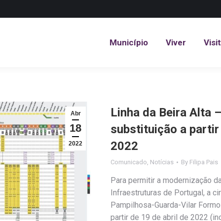
Município
Viver
Visi
Município
Viver
Visi
Linha da Beira Alta 
Abr
18
substituição a partir
2022
2022
Comunicado
,
Notícias
By
Filipa Pais
Para permitir a modernização da 
Infraestruturas de Portugal, a 
Pampilhosa-Guarda-Vilar Formo
partir de 19 de abril de 2022 (i