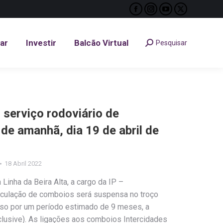
Facebook
Instagram
YouTube
X
tar
Investir
Balcão Virtual
Pesquisar
Search:
page
page
page
page
opens
opens
opens
opens
tar
Investir
Balcão Virtual
Pesquisar
Search:
in
in
in
in
new
new
new
new
window
window
window
window
– serviço rodoviário de
 de amanhã, dia 19 de abril de
18 Abril 2022
Linha da Beira Alta, a cargo da IP –
circulação de comboios será suspensa no troço
so por um período estimado de 9 meses, a
nclusive). As ligações aos comboios Intercidades