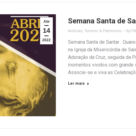
Semana Santa de San
Abr
14
Notícias
,
Turismo & Património
By
Fi
2022
Semana Santa de Santar . Quare
na Igreja da Misericórdia de Sa
Adoração da Cruz, seguida da P
momentos vividos com grande se
Associe-se e viva as Celebraç
Ler mais