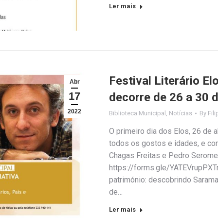
Ler mais
Festival Literário E
Abr
17
decorre de 26 a 30 d
2022
Biblioteca Municipal
,
Notícias
By
Fil
O primeiro dia dos Elos, 26 de a
todos os gostos e idades, e co
Chagas Freitas e Pedro Serome
https://forms.gle/YATEVrupPXTn
património: descobrindo Saramag
de…
Ler mais