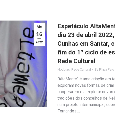
Espetáculo AltaMent
Abr
16
dia 23 de abril 2022
Cunhas em Santar, c
2022
fim do 1º ciclo de 
Rede Cultural
Notícias
,
Rede Cultural
By
Filipa Pais
“AltaMente” é uma criação em t
exploram novas formas de criar 
cooperarem e a explorar novos ca
tradições dos concelhos de Nel
num projeto intermunicipal, coo
Fernandes.…