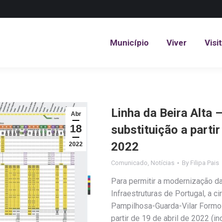
Município
Viver
Visi
Município
Viver
Visi
Linha da Beira Alta 
Abr
18
substituição a partir
2022
2022
Comunicado
,
Notícias
By
Filipa Pais
Para permitir a modernização da 
Infraestruturas de Portugal, a 
Pampilhosa-Guarda-Vilar Formo
partir de 19 de abril de 2022 (i