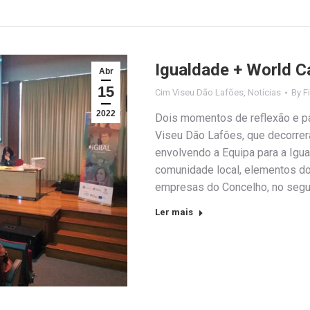
Igualdade + World C
Abr
15
Cim Viseu Dão Lafões
,
Notícias
By
F
2022
Dois momentos de reflexão e par
Viseu Dão Lafões, que decorrer
envolvendo a Equipa para a Igua
comunidade local, elementos d
empresas do Concelho, no segu
Ler mais