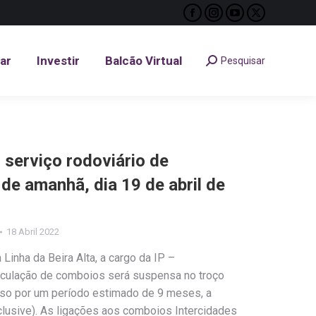
Facebook
Instagram
YouTube
X
tar
Investir
Balcão Virtual
Pesquisar
Search:
page
page
page
page
opens
opens
opens
opens
tar
Investir
Balcão Virtual
Pesquisar
Search:
in
in
in
in
new
new
new
new
window
window
window
window
– serviço rodoviário de
 de amanhã, dia 19 de abril de
18 Abril 2022
Linha da Beira Alta, a cargo da IP –
circulação de comboios será suspensa no troço
so por um período estimado de 9 meses, a
nclusive). As ligações aos comboios Intercidades