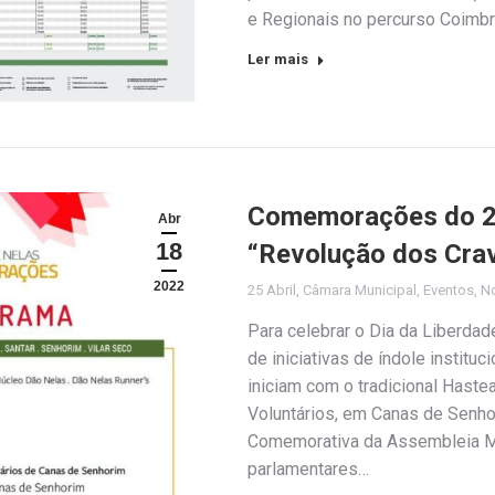
e Regionais no percurso Coimbr
Ler mais
Comemorações do 25 
Abr
18
“Revolução dos Cra
2022
25 Abril
,
Câmara Municipal
,
Eventos
,
No
Para celebrar o Dia da Liberdad
de iniciativas de índole instituci
iniciam com o tradicional Hast
Voluntários, em Canas de Senh
Comemorativa da Assembleia Mu
parlamentares…