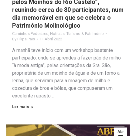
pelos Moinhos do Rio Castelo”,
reunindo cerca de 80 participantes, num
dia memorável em que se celebra o
Património Molinológico
Caminhos Pedestres
,
Notícias
,
Turismo & Património
By
Filipa Pais
11 Abril 2022
A manhã teve início com um workshop bastante
participado, onde se aprendeu a fazer pão de milho
“à moda antiga”, pelas orientações da Sra. São,
proprietária de um moinho de água e de um forno a
lenha, que serviram para a moagem de milho e
cozedura de broa e bôlas, que compuseram um
excelente repasto…
Ler mais
Abr