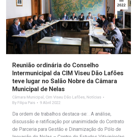
2022
Reunião ordinária do Conselho
Intermunicipal da CIM Viseu Dão Lafões
teve lugar no Salão Nobre da Câmara
Municipal de Nelas
Câmara Municipal
,
Cim Viseu Dão Lafões
,
Notícias
By
Filipa Pais
9 Abril 2022
Da ordem de trabalhos destaca-se: . A análise,
discussão e ratificação por unanimidade do Contrato
de Parceria para Gestão e Dinamização do Pólo de
Inovação de Nelas – Centro de Estudos Vitivinícolas