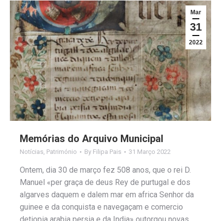
Mar
31
2022
Memórias do Arquivo Municipal
Notícias
,
Património
By
Filipa Pais
31 Março 2022
Ontem, dia 30 de março fez 508 anos, que o rei D.
Manuel «per graça de deus Rey de purtugal e dos
algarves daquem e dalem mar em africa Senhor da
guinee e da conquista e navegaçam e comercio
detiopia arabia persia e da India» outorgou novas