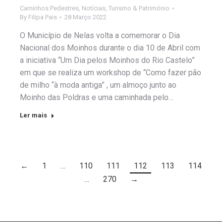
Caminhos Pedestres
,
Notícias
,
Turismo & Património
By
Filipa Pais
28 Março 2022
O Município de Nelas volta a comemorar o Dia
Nacional dos Moinhos durante o dia 10 de Abril com
a iniciativa “Um Dia pelos Moinhos do Rio Castelo”
em que se realiza um workshop de “Como fazer pão
de milho “à moda antiga” , um almoço junto ao
Moinho das Poldras e uma caminhada pelo…
Ler mais
←
1
…
110
111
112
113
114
…
270
→