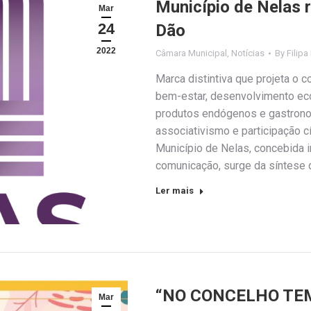
Município de Nelas 
Mar
24
Dão
2022
Câmara Municipal
,
Notícias
By
Filipa
Marca distintiva que projeta o 
bem-estar, desenvolvimento eco
produtos endógenos e gastronom
associativismo e participação 
Município de Nelas, concebida 
comunicação, surge da síntese 
Ler mais
“NO CONCELHO TEM
Mar