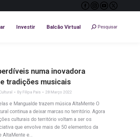
Facebook
Instagram
YouTube
X
tar
Investir
Balcão Virtual
Pesquisar
Search:
page
page
page
page
opens
opens
opens
opens
tar
Investir
Balcão Virtual
Pesquisar
Search:
in
in
in
in
new
new
new
new
window
window
window
window
perdíveis numa inovadora
 e tradições musicais
ultural
By
Filipa Pais
28 Março 2022
Nelas e Mangualde trazem música AltaMente O
ral continua a deixar marcas no território. Agora
es culturais do território voltam a ser os
iciativa que envolve mais de 50 elementos da
e AltaMente e…