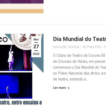
Dia Mundial do Teat
Mar
27
Educação
,
Notícias
By
Filipa Pais
2
2022
O Clube de Teatro da Escola EB
de Escolas de Nelas, em parceri
comemora o Dia Mundial do Teatr
no Plano Nacional das Artes, es
de teatro, estando a…
Ler mais