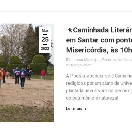
🚶Caminhada Literár
Mar
25
em Santar com ponto
Misericórdia, às 10
2022
Biblioteca Municipal
,
Eventos
,
Notícias
25 Março 2022
A Poesia, associa-se à Caminh
redigidos por um aluno da Univ
plantada uma árvore no decorrer
do património e natureza!
Ler mais