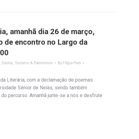
ia, amanhã dia 26 de março,
 de encontro no Largo da
h00
,
Santar
,
Turismo & Património
By
Filipa Pais
ada Literária, com a declamação de poemas
ersidade Sénior de Nelas, sendo também
 do percurso. Amanhã junte-se a nós e desfrute