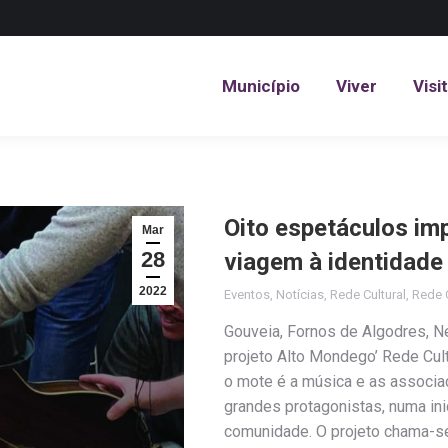
Município
Viver
Visi
Município
Viver
Visi
Oito espetáculos im
Mar
28
viagem à identidade
2022
Eventos
,
Notícias
,
Rede Cultural
,
Rede C
Gouveia, Fornos de Algodres, 
projeto Alto Mondego’ Rede Cultu
o mote é a música e as associaçõ
grandes protagonistas, numa in
comunidade. O projeto chama-s