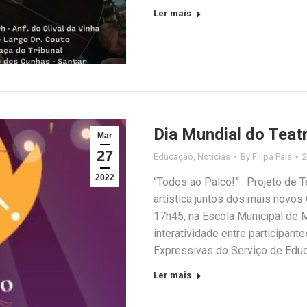
Ler mais
Dia Mundial do Teat
Mar
27
Educação
,
Notícias
By
Filipa Pais
2
2022
“Todos ao Palco!” . Projeto de 
artística juntos dos mais novos 
17h45, na Escola Municipal de 
interatividade entre participan
Expressivas do Serviço de Edu
Ler mais