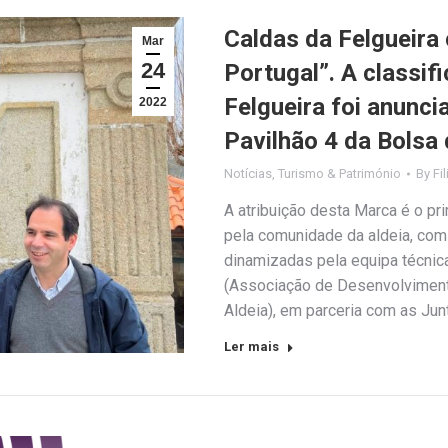
Caldas da Felgueira 
Mar
24
Portugal”. A classif
Felgueira foi anunc
2022
Pavilhão 4 da Bolsa
Notícias
,
Turismo & Património
By
Fi
A atribuição desta Marca é o p
pela comunidade da aldeia, com 
dinamizadas pela equipa técni
(Associação de Desenvolviment
Aldeia), em parceria com as Ju
Ler mais