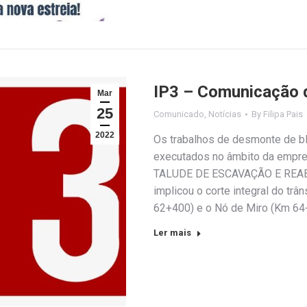
IP3 – Comunicação d
Mar
25
Comunicado
,
Notícias
By
Filipa Pais
2022
Os trabalhos de desmonte de b
executados no âmbito da empr
TALUDE DE ESCAVAÇÃO E REAB
implicou o corte integral do tr
62+400) e o Nó de Miro (Km 64
Ler mais