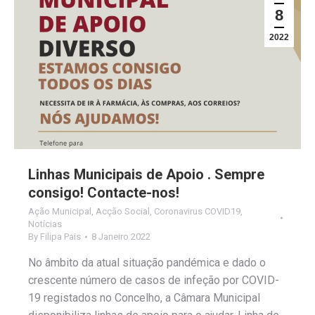
8
2022
Linhas Municipais de Apoio . Sempre
consigo! Contacte-nos!
Ação Municipal
,
Acção Social
,
Coronavirus COVID19
,
Notícias
By
Filipa Pais
8 Janeiro 2022
No âmbito da atual situação pandémica e dado o
crescente número de casos de infeção por COVID-
19 registados no Concelho, a Câmara Municipal