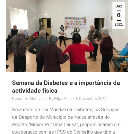
Dez
6
2021
Semana da Diabetes e a importância da
actividade física
Desporto
,
Notícias
By
Filipa Pais
6 Dezembro 2021
No âmbito do Dia Mundial da Diabetes, os Serviços
de Desporto do Município de Nelas através do
Projeto “Mexer Por Uma Causa”, proporcionaram em
colaboração com as IPSS do Concelho que têm a