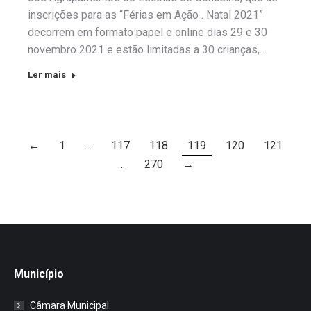
inscrições para as “Férias em Ação . Natal 2021”
decorrem em formato papel e online dias 29 e 30
novembro 2021 e estão limitadas a 30 crianças,…
Ler mais
←
1
…
117
118
119
120
121
…
270
→
Município
Câmara Municipal