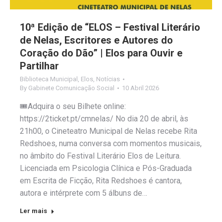
10ª Edição de “ELOS – Festival Literário
de Nelas, Escritores e Autores do
Coração do Dão” | Elos para Ouvir e
Partilhar
Biblioteca Municipal
,
Elos
,
Notícias
By
Gabinete Comunicação Social
10 Abril 2026
🎟️Adquira o seu Bilhete online:
https://2ticket.pt/cmnelas/ No dia 20 de abril, às
21h00, o Cineteatro Municipal de Nelas recebe Rita
Redshoes, numa conversa com momentos musicais,
no âmbito do Festival Literário Elos de Leitura.
Licenciada em Psicologia Clínica e Pós-Graduada
em Escrita de Ficção, Rita Redshoes é cantora,
autora e intérprete com 5 álbuns de…
Ler mais