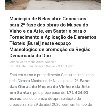
Município de Nelas abre Concursos
para 2ª fase das obras do Museu do
Vinho e da Arte, em Santar e para o
Fornecimento e Aplicação de Elementos
Têxteis [Burel] neste espaço
Museológico de promoção da Região
Demarcada do Dão
Museu Vinho Vinha Artes
,
Notícias
By
Gabinete Comunicação Social
9 Abril 2026
Está em curso o procedimento Concursal realizado
pela Câmara Municipal de Nelas para a 𝟮ª 𝗙𝗮𝘀𝗲
𝗱𝗮𝘀 𝗢𝗯𝗿𝗮𝘀 𝗱𝗼 𝗠𝘂𝘀𝗲𝘂 𝗱𝗼 𝗩𝗶𝗻𝗵𝗼 𝗲 𝗱𝗮 𝗔𝗿𝘁𝗲,
𝗲𝗺 𝗦𝗮𝗻𝘁𝗮𝗿, pelo preço base de 𝟭𝟳𝟭.𝟰𝟮𝟰,𝟵𝟭
𝗲𝘂𝗿𝗼𝘀, sendo o prazo de apresentação de
propostas até 29 de abril 2026, com um tempo de