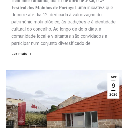
𝐓𝐞𝐦 𝐢𝐧𝐢𝐜𝐢𝐨 𝐚𝐦𝐚𝐧𝐡𝐚̃, 𝐝𝐢𝐚 𝟏𝟏 𝐝𝐞 𝐚𝐛𝐫𝐢𝐥 𝐝𝐞 𝟐𝟎𝟐𝟔, 𝐨 𝟐ª
𝐅𝐞𝐬𝐭𝐢𝐯𝐚𝐥 𝐝𝐨𝐬 𝐌𝐨𝐢𝐧𝐡𝐨𝐬 𝐝𝐞 𝐏𝐨𝐫𝐭𝐮𝐠𝐚𝐥, uma iniciativa que
decorre até dia 12, dedicada à valorização do
património molinológico, às tradições e à identidade
cultural do concelho. Ao longo de dois dias, a
comunidade local e visitantes são convidados a
participar num conjunto diversificado de…
Ler mais
Abr
9
2026