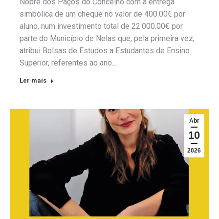
Nobre dos Paços do Concelho com a entrega
simbólica de um cheque no valor de 400.00€ por
aluno, num investimento total de 22.000.00€ por
parte do Município de Nelas que, pela primeira vez,
atribui Bolsas de Estudos a Estudantes de Ensino
Superior, referentes ao ano…
Ler mais
Abr
10
2026