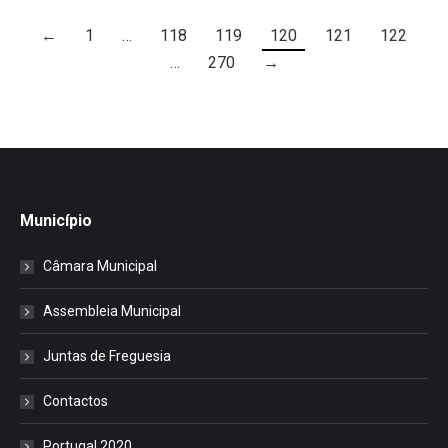
←
1
…
118
119
120
121
122
…
270
→
Município
Câmara Municipal
Assembleia Municipal
Juntas de Freguesia
Contactos
Portugal 2020