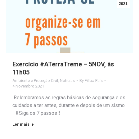
2021
Exercício #ATerraTreme – 5NOV, às
11h05
Ambiente e Proteção Civil
,
Notícias
By
Filipa Pais
4 Novembro 2021
ℹRelembramos as regras básicas de segurança e os
cuidados a ter antes, durante e depois de um sismo.
⬇Siga os 7 passos ❗
Ler mais