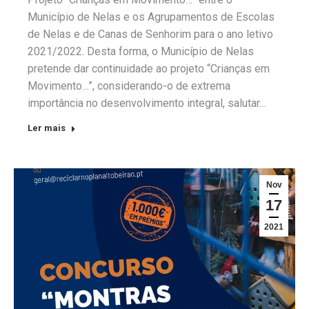
Município de Nelas e os Agrupamentos de Escolas
de Nelas e de Canas de Senhorim para o ano letivo
2021/2022. Desta forma, o Município de Nelas
pretende dar continuidade ao projeto “Crianças em
Movimento…”, considerando-o de extrema
importância no desenvolvimento integral, salutar…
Ler mais
Nov
17
2021