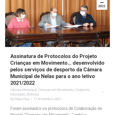
2021
Assinatura de Protocolos do Projeto
Crianças em Movimento… desenvolvido
pelos serviços de desporto da Câmara
Municipal de Nelas para o ano letivo
2021/2022
Câmara Municipal
,
Crianças em Movimento
,
Desporto
,
Educação
,
Notícias
By
Filipa Pais
17 Novembro 2021
Foram assinados os protocolos de Colaboração do
Projeto “Crianças em Movimento…” entre o