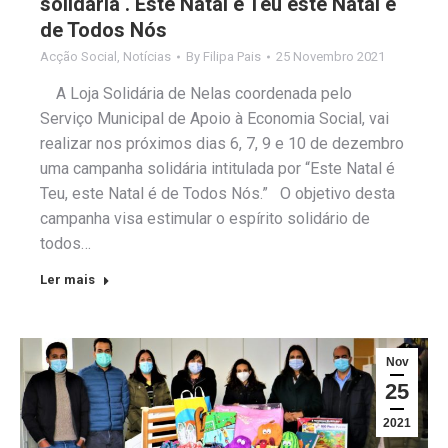
solidária . Este Natal é Teu este Natal é
de Todos Nós
Acção Social
,
Notícias
By
Filipa Pais
25 Novembro 2021
A Loja Solidária de Nelas coordenada pelo
Serviço Municipal de Apoio à Economia Social, vai
realizar nos próximos dias 6, 7, 9 e 10 de dezembro
uma campanha solidária intitulada por “Este Natal é
Teu, este Natal é de Todos Nós.” O objetivo desta
campanha visa estimular o espírito solidário de
todos…
Ler mais
Nov
25
2021