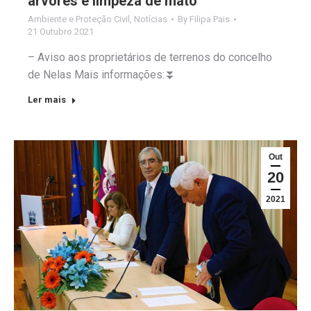
árvores e limpeza de mato
Ambiente e Proteção Civil
,
Notícias
By
Filipa Pais
21 Outubro 2021
– Aviso aos proprietários de terrenos do concelho
de Nelas Mais informações:⏬
Ler mais
Out
20
2021