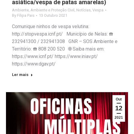
asiática/vespa de patas amarelas)
Ambiente
,
Ambiente e Proteção Civil
,
Notícias
,
Vespa
By
Filipa Pais
13 Outubro 2021
Comunique ninhos de vespa velutina:
http://stopvespa.icnf.pt/ Município de Nelas: ☎️
232941300 / 232941308 GNR – SOS Ambiente e
Território: ☎️ 808 200 520 🌐 Saiba mais em:
https://www.icnf.pt/ https://www.iniav.pt/
https://www.dgav.pt/
Ler mais
Out
12
2021