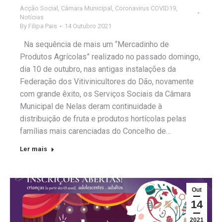
Acção Social
,
Câmara Municipal
,
Coronavirus COVID19
,
Notícias
By
Filipa Pais
14 Outubro 2021
Na sequência de mais um “Mercadinho de
Produtos Agrícolas” realizado no passado domingo,
dia 10 de outubro, nas antigas instalações da
Federação dos Vitivinicultores do Dão, novamente
com grande êxito, os Serviços Sociais da Câmara
Municipal de Nelas deram continuidade à
distribuição de fruta e produtos hortícolas pelas
famílias mais carenciadas do Concelho de…
Ler mais
Out
14
2021