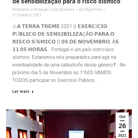
de sensibilização para o risco sísmico
Ambiente e Proteção Civil
,
Notícias
By
Filipa Pais
27 Outubro 2021
⚠️𝗔 𝗧𝗘𝗥𝗥𝗔 𝗧𝗥𝗘𝗠𝗘 2021 || 𝗘𝗫𝗘𝗥𝗖Í𝗖𝗜𝗢
𝗣Ú𝗕𝗟𝗜𝗖𝗢 𝗗𝗘 𝗦𝗘𝗡𝗦𝗜𝗕𝗜𝗟𝗜𝗭𝗔ÇÃ𝗢 𝗣𝗔𝗥𝗔 𝗢
𝗥𝗜𝗦𝗖𝗢 𝗦Í𝗦𝗠𝗜𝗖𝗢 || 𝟬𝟱 𝗗𝗘 𝗡𝗢𝗩𝗘𝗠𝗕𝗥𝗢, À𝗦
𝟭𝟭:𝟬𝟱 𝗛𝗢𝗥𝗔𝗦 Portugal é um país com risco
sísmico. Estaremos nós preparados para agir na
eventualidade de uma catástrofe deste género❓ No
próximo dia 5 de Novembro às 11h05 VAMOS
TODOS participar no Exercício Público…
Ler mais
Out
26
2021