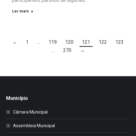
participantes, partindo de algumas…
Ler mais
←
1
…
119
120
121
122
123
…
270
→
Município
Câmara Municipal
Assembleia Municipal