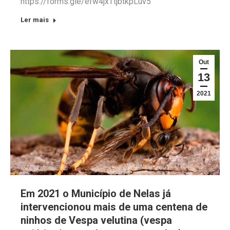
https://forms.gle/efw4jxTtjbtkpLuv5
Ler mais
Out
13
2021
Em 2021 o Município de Nelas já
intervencionou mais de uma centena de
ninhos de Vespa velutina (vespa