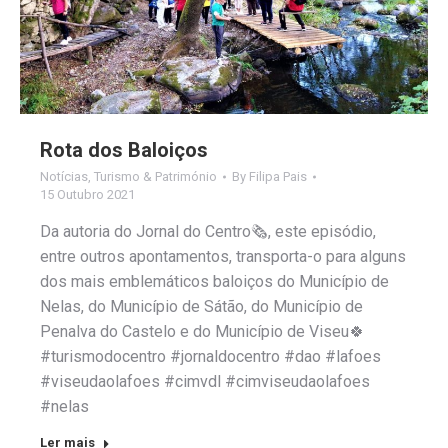
Rota dos Baloiços
Notícias
,
Turismo & Património
By
Filipa Pais
15 Outubro 2021
Da autoria do Jornal do Centro🗞, este episódio,
entre outros apontamentos, transporta-o para alguns
dos mais emblemáticos baloiços do Município de
Nelas, do Município de Sátão, do Município de
Penalva do Castelo e do Município de Viseu🍀
#turismodocentro #jornaldocentro #dao #lafoes
#viseudaolafoes #cimvdl #cimviseudaolafoes
#nelas
Ler mais