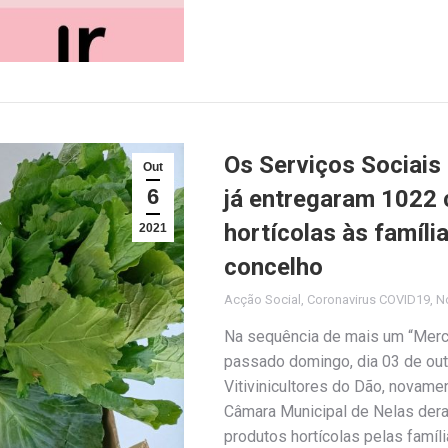
Os Serviços Sociais
Out
6
já entregaram 1022 
hortícolas às famíli
2021
concelho
Acção Social
,
Coronavirus COVID19
,
No
Na sequência de mais um “Merca
passado domingo, dia 03 de out
Vitivinicultores do Dão, novame
Câmara Municipal de Nelas deram
produtos hortícolas pelas famí