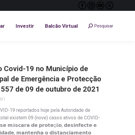
Facebook
Instagram
YouTube
X
tar
Investir
Balcão Virtual
Pesquisar
Search:
page
page
page
page
opens
opens
opens
opens
tar
Investir
Balcão Virtual
Pesquisar
Search:
in
in
in
in
new
new
new
new
window
window
window
window
Covid-19 no Município de
ipal de Emergência e Protecção
º 557 de 09 de outubro de 2021
021
VID-19 reportados hoje pela Autoridade de
 total existem 09 (nove) casos ativos de COVID-
𝘀𝗰𝗮𝗿𝗮 𝗱𝗲 𝗽𝗿𝗼𝘁𝗲çã𝗼, 𝗱𝗲𝘀𝗶𝗻𝗳𝗲𝗰𝘁𝗲 𝗲
𝗶𝗱𝗮𝗱𝗲, 𝗺𝗮𝗻𝘁𝗲𝗻𝗵𝗮 𝗼 𝗱𝗶𝘀𝘁𝗮𝗻𝗰𝗶𝗮𝗺𝗲𝗻𝘁𝗼