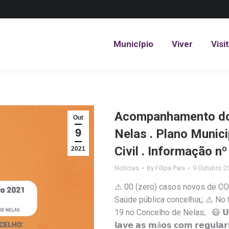
Município
Viver
Visi
Município
Viver
Visi
Acompanhamento do 
Out
9
Nelas . Plano Munic
Civil . Informação n
2021
Notícias
By
Filipa Pais
9 Outubro 2
⚠️ 00 (zero) casos novos de CO
Saúde pública concelhia;; ⚠️ No
19 no Concelho de Nelas; 😷 𝗨𝘀𝗲 𝗺á
𝗹𝗮𝘃𝗲 𝗮𝘀 𝗺ã𝗼𝘀 𝗰𝗼𝗺 𝗿𝗲𝗴𝘂𝗹𝗮𝗿