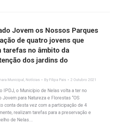
riado Jovem os Nossos Parques
pação de quatro jovens que
m tarefas no âmbito da
enção dos jardins do
ara Municipal
,
Notícias
By
Filipa Pais
2 Outubro 2021
 IPDJ, o Município de Nelas volta a ter no
do Jovem para Natureza e Florestas “OS
 conta desta vez com a participação de 4
amente, realizam tarefas para a preservação e
elho de Nelas.…