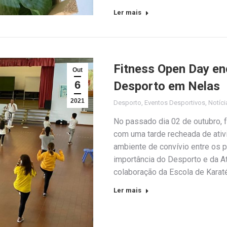
Ler mais
Fitness Open Day en
Out
6
Desporto em Nelas
2021
Desporto
,
Eventos Desportivos
,
Notíci
No passado dia 02 de outubr
com uma tarde recheada de ativ
ambiente de convívio entre os p
importância do Desporto e da A
colaboração da Escola de Kara
Ler mais