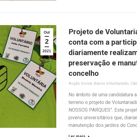
Projeto de Volunta
Out
2
conta com a partici
diariamente realiza
2021
preservação e manut
concelho
Acção Social
,
Banco Voluntariado
,
Câm
No âmbito de uma candidatura ao
terreno o projeto de Voluntaria
NOSSOS PARQUES”. Este projeto
jovens universitários que, diari
manutenção dos jardins do Conc
Ler mais