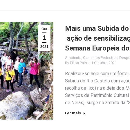
Mais uma Subida do 
Out
1
ação de sensibilizaç
Semana Europeia do
2021
Ambiente
,
Caminhos Pedestres
,
Despo
By
Filipa Pais
1 Outubro 2021
Realizou-se hoje com um forte u
Subida do Rio Castelo com ação
recolha de lixo) na aldeia dos M
Serviços de Património Cultura
de Nelas, surge no âmbito da 
Ler mais