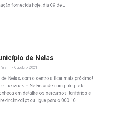
rmação fornecida hoje, dia 09 de…
unicípio de Nelas
 Pais
7 Outubro 2021
o de Nelas, com o centro a ficar mais próximo! 🚏
de Luzianes – Nelas onde num pulo pode
Conheça em detalhe os percursos, tarifários e
evir.cimvdl.pt ou ligue para o 800 10…