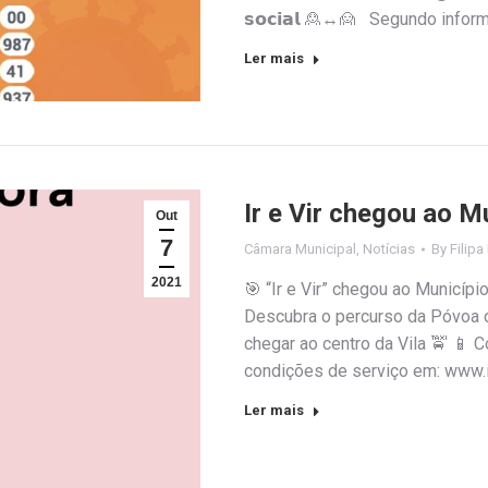
𝘀𝗼𝗰𝗶𝗮𝗹 🙎↔️🙍 Segundo info
Ler mais
Ir e Vir chegou ao M
Out
7
Câmara Municipal
,
Notícias
By
Filipa
2021
🎯 “Ir e Vir” chegou ao Municípi
Descubra o percurso da Póvoa 
chegar ao centro da Vila 🚖 📱 
condições de serviço em: www.ir
Ler mais