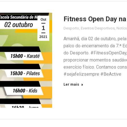
Fitness Open Day na
Out
1
Desporto
,
Eventos Desportivos
,
Notíci
2021
Amanhã, dia 02 de outubro, pela
palco do encerramento da 7.ª E
do Desporto. #FitnessOpenDay,
proporcionar momentos saudávei
exercício físico. Contamos con
#sejafelizsempre #BeActive
Ler mais