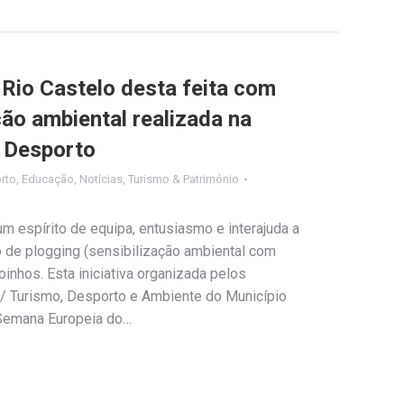
Rio Castelo desta feita com
ão ambiental realizada na
 Desporto
rto
,
Educação
,
Notícias
,
Turismo & Património
m espírito de equipa, entusiasmo e interajuda a
 de plogging (sensibilização ambiental com
oinhos. Esta iniciativa organizada pelos
l / Turismo, Desporto e Ambiente do Município
“Semana Europeia do…