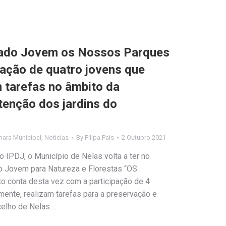
riado Jovem os Nossos Parques
pação de quatro jovens que
m tarefas no âmbito da
enção dos jardins do
ara Municipal
,
Notícias
By
Filipa Pais
2 Outubro 2021
 IPDJ, o Município de Nelas volta a ter no
do Jovem para Natureza e Florestas “OS
 conta desta vez com a participação de 4
amente, realizam tarefas para a preservação e
elho de Nelas.…