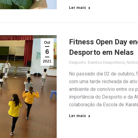
Ler mais
Fitness Open Day en
Out
6
Desporto em Nelas
2021
Desporto
,
Eventos Desportivos
,
Notíci
No passado dia 02 de outubr
com uma tarde recheada de ativ
ambiente de convívio entre os p
importância do Desporto e da A
colaboração da Escola de Kara
Ler mais