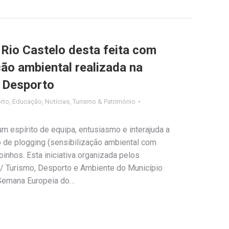
Rio Castelo desta feita com
ão ambiental realizada na
 Desporto
rto
,
Educação
,
Notícias
,
Turismo & Património
m espírito de equipa, entusiasmo e interajuda a
 de plogging (sensibilização ambiental com
oinhos. Esta iniciativa organizada pelos
l / Turismo, Desporto e Ambiente do Município
“Semana Europeia do…