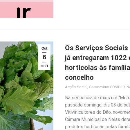
Os Serviços Sociais
Out
6
já entregaram 1022 
hortícolas às famíli
2021
concelho
Acção Social
,
Coronavirus COVID19
,
No
Na sequência de mais um “Merca
passado domingo, dia 03 de out
Vitivinicultores do Dão, novame
Câmara Municipal de Nelas deram
produtos hortícolas pelas famí