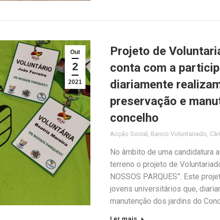
Projeto de Volunta
Out
2
conta com a partici
diariamente realiza
2021
preservação e manut
concelho
Acção Social
,
Banco Voluntariado
,
Câm
No âmbito de uma candidatura ao
terreno o projeto de Voluntaria
NOSSOS PARQUES”. Este projeto
jovens universitários que, diari
manutenção dos jardins do Conc
Ler mais