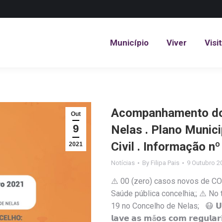
Município
Viver
Visi
Município
Viver
Visi
Acompanhamento do 
Out
9
Nelas . Plano Munic
Civil . Informação n
2021
Notícias
By
Filipa Pais
9 Outubro 2
⚠️ 00 (zero) casos novos de CO
Saúde pública concelhia;; ⚠️ No
19 no Concelho de Nelas; 😷 𝗨𝘀𝗲 𝗺á
𝗹𝗮𝘃𝗲 𝗮𝘀 𝗺ã𝗼𝘀 𝗰𝗼𝗺 𝗿𝗲𝗴𝘂𝗹𝗮𝗿