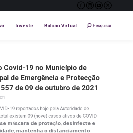
Facebook
Instagram
YouTube
X
tar
Investir
Balcão Virtual
Pesquisar
Search:
page
page
page
page
opens
opens
opens
opens
tar
Investir
Balcão Virtual
Pesquisar
Search:
in
in
in
in
new
new
new
new
window
window
window
window
Covid-19 no Município de
ipal de Emergência e Protecção
º 557 de 09 de outubro de 2021
021
VID-19 reportados hoje pela Autoridade de
 total existem 09 (nove) casos ativos de COVID-
𝘀𝗰𝗮𝗿𝗮 𝗱𝗲 𝗽𝗿𝗼𝘁𝗲çã𝗼, 𝗱𝗲𝘀𝗶𝗻𝗳𝗲𝗰𝘁𝗲 𝗲
𝗶𝗱𝗮𝗱𝗲, 𝗺𝗮𝗻𝘁𝗲𝗻𝗵𝗮 𝗼 𝗱𝗶𝘀𝘁𝗮𝗻𝗰𝗶𝗮𝗺𝗲𝗻𝘁𝗼