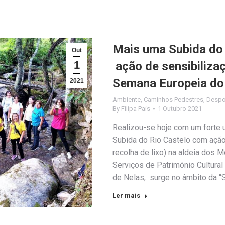
Mais uma Subida do 
Out
1
ação de sensibilizaç
Semana Europeia do
2021
Ambiente
,
Caminhos Pedestres
,
Despo
By
Filipa Pais
1 Outubro 2021
Realizou-se hoje com um forte u
Subida do Rio Castelo com ação
recolha de lixo) na aldeia dos M
Serviços de Património Cultura
de Nelas, surge no âmbito da 
Ler mais