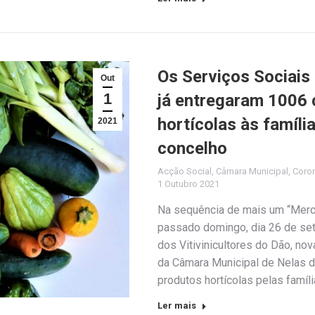
Os Serviços Sociais
Out
1
já entregaram 1006 
hortícolas às famíli
2021
concelho
Acção Social
,
Câmara Municipal
,
Coro
1 Outubro 2021
Na sequência de mais um “Merca
passado domingo, dia 26 de set
dos Vitivinicultores do Dão, no
da Câmara Municipal de Nelas de
produtos hortícolas pelas famí
Ler mais