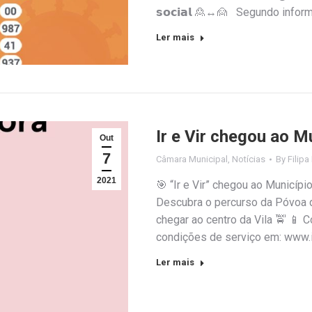
𝘀𝗼𝗰𝗶𝗮𝗹 🙎↔️🙍 Segundo info
Ler mais
Ir e Vir chegou ao M
Out
7
Câmara Municipal
,
Notícias
By
Filipa
2021
🎯 “Ir e Vir” chegou ao Municípi
Descubra o percurso da Póvoa 
chegar ao centro da Vila 🚖 📱 
condições de serviço em: www.ir
Ler mais