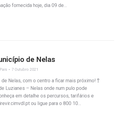
rmação fornecida hoje, dia 09 de…
unicípio de Nelas
 Pais
7 Outubro 2021
o de Nelas, com o centro a ficar mais próximo! 🚏
de Luzianes – Nelas onde num pulo pode
Conheça em detalhe os percursos, tarifários e
evir.cimvdl.pt ou ligue para o 800 10…