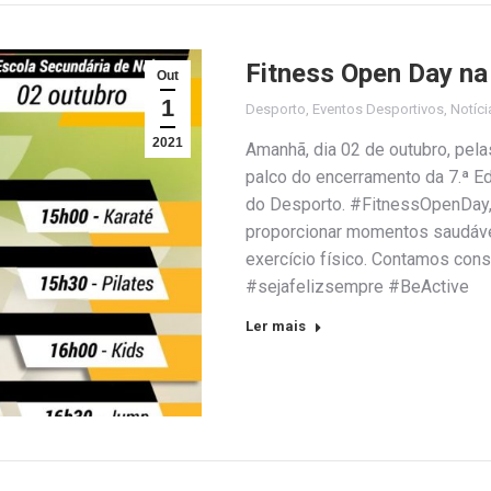
Fitness Open Day na
Out
1
Desporto
,
Eventos Desportivos
,
Notíci
2021
Amanhã, dia 02 de outubro, pela
palco do encerramento da 7.ª E
do Desporto. #FitnessOpenDay,
proporcionar momentos saudávei
exercício físico. Contamos con
#sejafelizsempre #BeActive
Ler mais