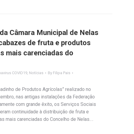
 da Câmara Municipal de Nelas
cabazes de fruta e produtos
as mais carenciadas do
navirus COVID19
,
Notícias
By
Filipa Pais
dinho de Produtos Agrícolas” realizado no
embro, nas antigas instalações da Federação
vamente com grande êxito, os Serviços Sociais
ram continuidade à distribuição de fruta e
lias mais carenciadas do Concelho de Nelas.…