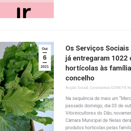
Os Serviços Sociais
Out
6
já entregaram 1022 
hortícolas às famíli
2021
concelho
Acção Social
,
Coronavirus COVID19
,
No
Na sequência de mais um “Merca
passado domingo, dia 03 de out
Vitivinicultores do Dão, novame
Câmara Municipal de Nelas deram
produtos hortícolas pelas famí