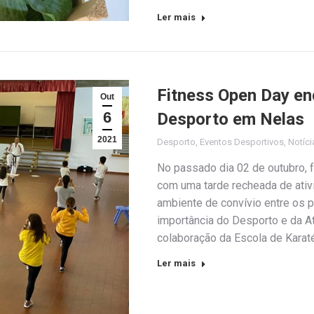
Ler mais
Fitness Open Day en
Out
6
Desporto em Nelas
2021
Desporto
,
Eventos Desportivos
,
Notíci
No passado dia 02 de outubr
com uma tarde recheada de ativ
ambiente de convívio entre os p
importância do Desporto e da A
colaboração da Escola de Kara
Ler mais