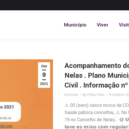
Município
Viver
Visi
Município
Viver
Visi
Acompanhamento do 
Out
9
Nelas . Plano Munic
Civil . Informação n
2021
Notícias
By
Filipa Pais
9 Outubro 2
⚠️ 00 (zero) casos novos de CO
Saúde pública concelhia;; ⚠️ No
19 no Concelho de Nelas; 😷 𝗨𝘀𝗲 𝗺á
𝗹𝗮𝘃𝗲 𝗮𝘀 𝗺ã𝗼𝘀 𝗰𝗼𝗺 𝗿𝗲𝗴𝘂𝗹𝗮𝗿