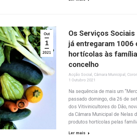
Os Serviços Sociais
Out
1
já entregaram 1006 
hortícolas às famíli
2021
concelho
Acção Social
,
Câmara Municipal
,
Coro
1 Outubro 2021
Na sequência de mais um “Merca
passado domingo, dia 26 de set
dos Vitivinicultores do Dão, no
da Câmara Municipal de Nelas de
produtos hortícolas pelas famí
Ler mais