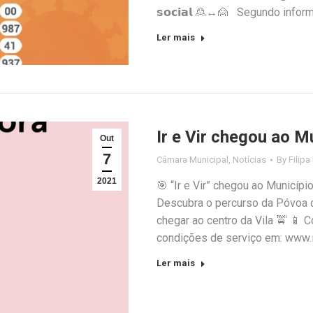
𝘀𝗼𝗰𝗶𝗮𝗹 🙎↔️🙍 Segundo info
Ler mais
Ir e Vir chegou ao M
Out
7
Câmara Municipal
,
Notícias
By
Filipa
2021
🎯 “Ir e Vir” chegou ao Municípi
Descubra o percurso da Póvoa 
chegar ao centro da Vila 🚖 📱 
condições de serviço em: www.ir
Ler mais