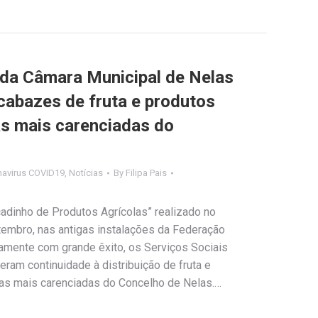
 da Câmara Municipal de Nelas
cabazes de fruta e produtos
as mais carenciadas do
navirus COVID19
,
Notícias
By
Filipa Pais
dinho de Produtos Agrícolas” realizado no
embro, nas antigas instalações da Federação
vamente com grande êxito, os Serviços Sociais
ram continuidade à distribuição de fruta e
lias mais carenciadas do Concelho de Nelas.…