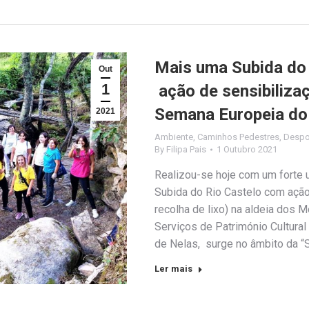
Mais uma Subida do 
Out
1
ação de sensibilizaç
Semana Europeia do
2021
Ambiente
,
Caminhos Pedestres
,
Despo
By
Filipa Pais
1 Outubro 2021
Realizou-se hoje com um forte u
Subida do Rio Castelo com ação
recolha de lixo) na aldeia dos M
Serviços de Património Cultura
de Nelas, surge no âmbito da 
Ler mais