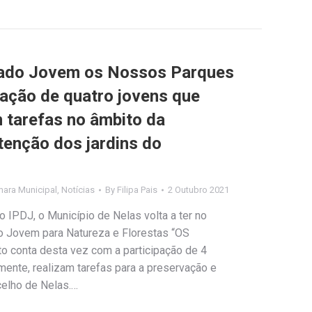
riado Jovem os Nossos Parques
pação de quatro jovens que
m tarefas no âmbito da
enção dos jardins do
ara Municipal
,
Notícias
By
Filipa Pais
2 Outubro 2021
 IPDJ, o Município de Nelas volta a ter no
do Jovem para Natureza e Florestas “OS
 conta desta vez com a participação de 4
amente, realizam tarefas para a preservação e
elho de Nelas.…