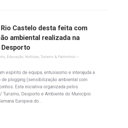
Rio Castelo desta feita com
ão ambiental realizada na
 Desporto
rto
,
Educação
,
Notícias
,
Turismo & Património
m espírito de equipa, entusiasmo e interajuda a
 de plogging (sensibilização ambiental com
oinhos. Esta iniciativa organizada pelos
l / Turismo, Desporto e Ambiente do Município
“Semana Europeia do…