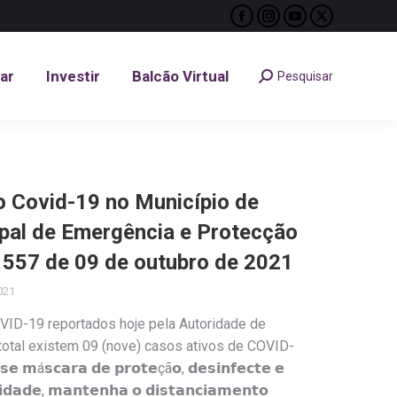
Facebook
Instagram
YouTube
X
tar
Investir
Balcão Virtual
Pesquisar
Search:
page
page
page
page
opens
opens
opens
opens
tar
Investir
Balcão Virtual
Pesquisar
Search:
in
in
in
in
new
new
new
new
window
window
window
window
Covid-19 no Município de
ipal de Emergência e Protecção
º 557 de 09 de outubro de 2021
021
VID-19 reportados hoje pela Autoridade de
 total existem 09 (nove) casos ativos de COVID-
𝘀𝗰𝗮𝗿𝗮 𝗱𝗲 𝗽𝗿𝗼𝘁𝗲çã𝗼, 𝗱𝗲𝘀𝗶𝗻𝗳𝗲𝗰𝘁𝗲 𝗲
𝗶𝗱𝗮𝗱𝗲, 𝗺𝗮𝗻𝘁𝗲𝗻𝗵𝗮 𝗼 𝗱𝗶𝘀𝘁𝗮𝗻𝗰𝗶𝗮𝗺𝗲𝗻𝘁𝗼