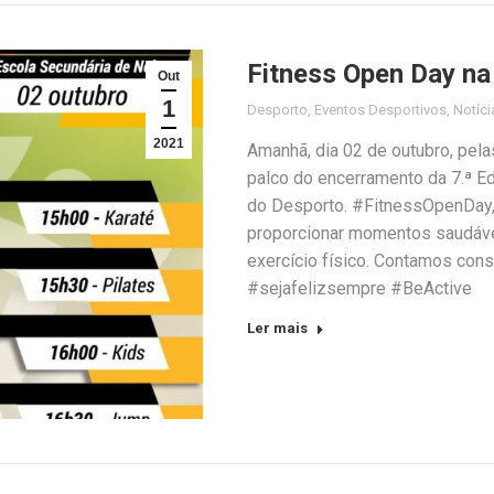
Fitness Open Day na
Out
1
Desporto
,
Eventos Desportivos
,
Notíci
2021
Amanhã, dia 02 de outubro, pela
palco do encerramento da 7.ª E
do Desporto. #FitnessOpenDay,
proporcionar momentos saudávei
exercício físico. Contamos con
#sejafelizsempre #BeActive
Ler mais