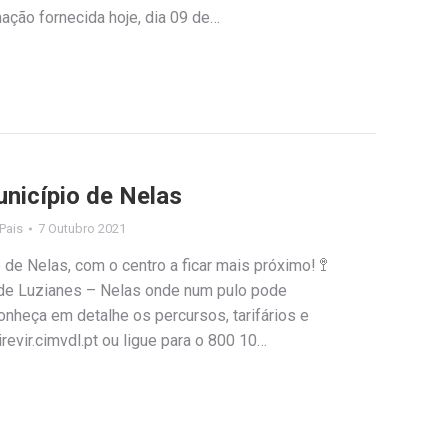
rmação fornecida hoje, dia 09 de…
unicípio de Nelas
 Pais
7 Outubro 2021
o de Nelas, com o centro a ficar mais próximo! 🚏
de Luzianes – Nelas onde num pulo pode
Conheça em detalhe os percursos, tarifários e
evir.cimvdl.pt ou ligue para o 800 10…