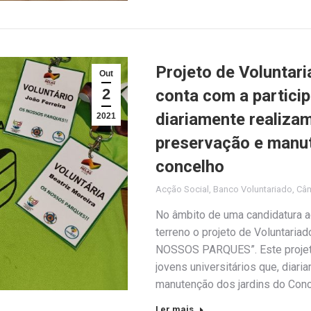
Projeto de Volunta
Out
2
conta com a partici
diariamente realiza
2021
preservação e manut
concelho
Acção Social
,
Banco Voluntariado
,
Câm
No âmbito de uma candidatura ao
terreno o projeto de Voluntaria
NOSSOS PARQUES”. Este projeto
jovens universitários que, diari
manutenção dos jardins do Conc
Ler mais