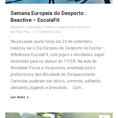
Semana Europeia do Desporto .
Beactive – EscolaFit
Desporto
,
Educação
,
Eventos Desportivos
,
Notícias
By
Filipa Pais
27 Setembro 2021
Na passada sexta-feira, dia 24 de setembro,
realizou-se o Dia Europeu do Desporto na Escola –
#BeActive EscolaFit, com jogos e atividades super
divertidas para os alunos do 1ºCEB. Na aula de
Atividade Física e Desportiva, orientada pelos
professores das Atividade de Enriquecimento
Curricular, puderam ser ativos, correndo, saltando,
dançando, jogando e brincando… Com…
Ler mais