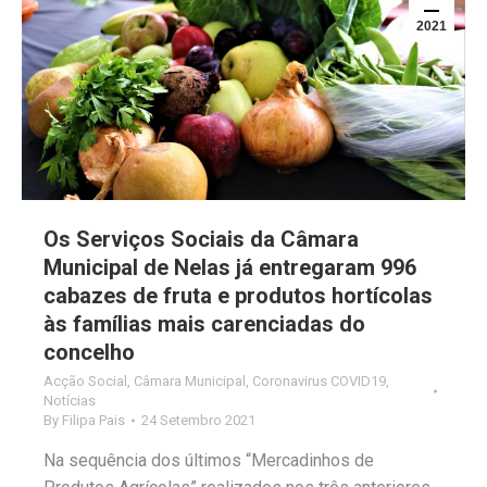
2021
Os Serviços Sociais da Câmara
Municipal de Nelas já entregaram 996
cabazes de fruta e produtos hortícolas
às famílias mais carenciadas do
concelho
Acção Social
,
Câmara Municipal
,
Coronavirus COVID19
,
Notícias
By
Filipa Pais
24 Setembro 2021
Na sequência dos últimos “Mercadinhos de