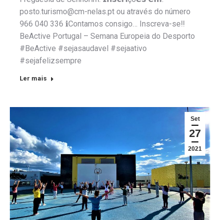
posto.turismo@cm-nelas.pt ou através do número
966 040 336 ℹContamos consigo… Inscreva-se‼️
BeActive Portugal – Semana Europeia do Desporto
#BeActive #sejasaudavel #sejaativo
#sejafelizsempre
Ler mais
Set
27
2021