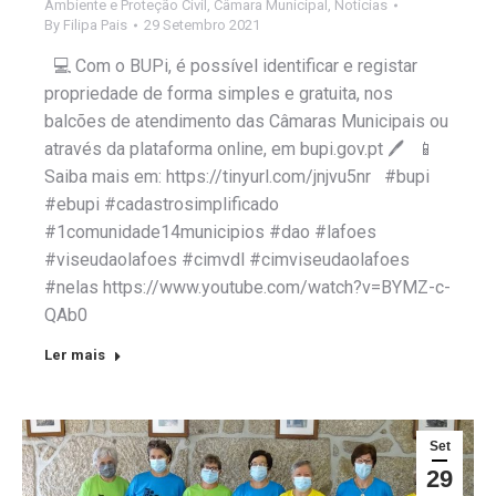
Ambiente e Proteção Civil
,
Câmara Municipal
,
Notícias
By
Filipa Pais
29 Setembro 2021
💻 Com o BUPi, é possível identificar e registar
propriedade de forma simples e gratuita, nos
balcões de atendimento das Câmaras Municipais ou
através da plataforma online, em bupi.gov.pt 🖊 📱
Saiba mais em: https://tinyurl.com/jnjvu5nr #bupi
#ebupi #cadastrosimplificado
#1comunidade14municipios #dao #lafoes
#viseudaolafoes #cimvdl #cimviseudaolafoes
#nelas https://www.youtube.com/watch?v=BYMZ-c-
QAb0
Ler mais
Set
29