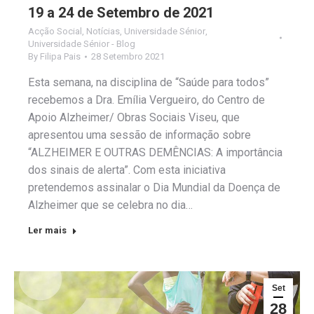
19 a 24 de Setembro de 2021
Acção Social
,
Notícias
,
Universidade Sénior
,
Universidade Sénior - Blog
By
Filipa Pais
28 Setembro 2021
Esta semana, na disciplina de “Saúde para todos”
recebemos a Dra. Emília Vergueiro, do Centro de
Apoio Alzheimer/ Obras Sociais Viseu, que
apresentou uma sessão de informação sobre
“ALZHEIMER E OUTRAS DEMÊNCIAS: A importância
dos sinais de alerta”. Com esta iniciativa
pretendemos assinalar o Dia Mundial da Doença de
Alzheimer que se celebra no dia…
Ler mais
Set
28