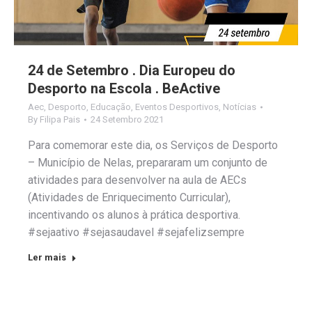
24 de Setembro . Dia Europeu do
Desporto na Escola . BeActive
Aec
,
Desporto
,
Educação
,
Eventos Desportivos
,
Notícias
By
Filipa Pais
24 Setembro 2021
Para comemorar este dia, os Serviços de Desporto
– Município de Nelas, prepararam um conjunto de
atividades para desenvolver na aula de AECs
(Atividades de Enriquecimento Curricular),
incentivando os alunos à prática desportiva.
#sejaativo #sejasaudavel #sejafelizsempre
Ler mais