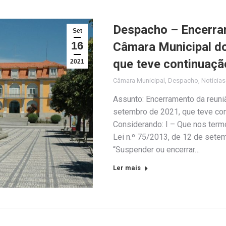
Despacho – Encerram
Set
16
Câmara Municipal do
que teve continuaç
2021
Câmara Municipal
,
Despacho
,
Notícias
Assunto: Encerramento da reuniã
setembro de 2021, que teve co
Considerando: I – Que nos termos
Lei n.º 75/2013, de 12 de sete
“Suspender ou encerrar…
Ler mais