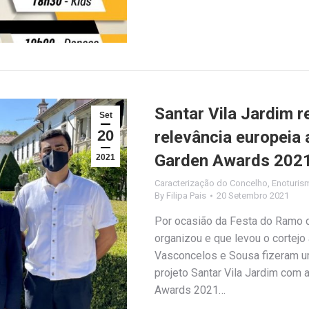
Santar Vila Jardim 
Set
20
relevância europeia 
Garden Awards 202
2021
Caracterização do Concelho
,
Enoturis
By
Filipa Pais
20 Setembro 2021
Por ocasião da Festa do Ramo d
organizou e que levou o cortejo
Vasconcelos e Sousa fizeram u
projeto Santar Vila Jardim com a
Awards 2021…