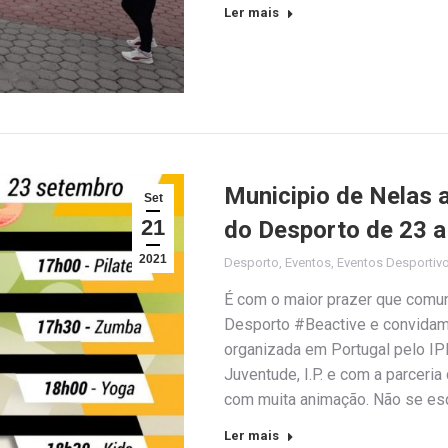
Ler mais
Municipio de Nelas 
Set
21
do Desporto de 23 
2021
Desporto
,
Eventos
,
Eventos Desportiv
É com o maior prazer que comu
Desporto #Beactive e convidamo-l
organizada em Portugal pelo IP
Juventude, I.P. e com a parceri
com muita animação. Não se es
Ler mais