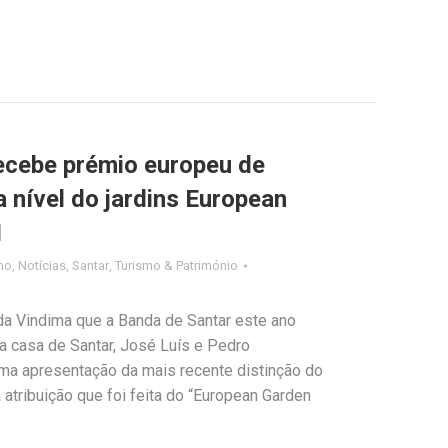
recebe prémio europeu de
a nível do jardins European
1
mo
,
Notícias
,
Santar
,
Turismo & Património
a Vindima que a Banda de Santar este ano
 a casa de Santar, José Luís e Pedro
ma apresentação da mais recente distinção do
 atribuição que foi feita do “European Garden