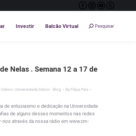
Facebook
Instagram
YouTube
X
tar
Investir
Balcão Virtual
Pesquisar
Search:
page
page
page
page
opens
opens
opens
opens
tar
Investir
Balcão Virtual
Pesquisar
Search:
in
in
in
in
new
new
new
new
window
window
window
window
 de Nelas . Semana 12 a 17 de
 Sénior
,
Universidade Sénior - Blog
By
Filipa Pais
a de entusiasmo e dedicação na Universidade
rafias de alguns desses momentos nas redes
ar-nos através da nossa rádio em www.cm-