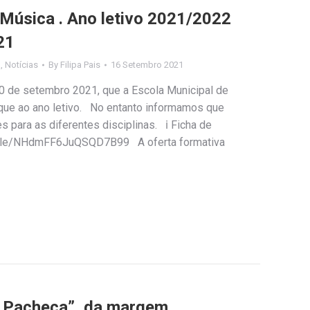
 Música . Ano letivo 2021/2022
21
a
,
Notícias
By
Filipa Pais
16 Setembro 2021
20 de setembro 2021, que a Escola Municipal de
que ao ano letivo. No entanto informamos que
s para as diferentes disciplinas. ℹ Ficha de
ms.gle/NHdmFF6JuQSQD7B99 A oferta formativa
a Pacheca”, da margem