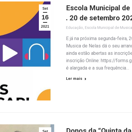
Escola Municipal de
Set
16
. 20 de setembro 20
2021
Educação
,
Escola Municipal de Music
E já na próxima segunda-feira, 
Musica de Nelas dá o seu arran
ainda estão abertas as inscriçõe
inscrição Online: https://for
é alargada e a sua frequência…
Ler mais
Donos da “Quinta d
Set