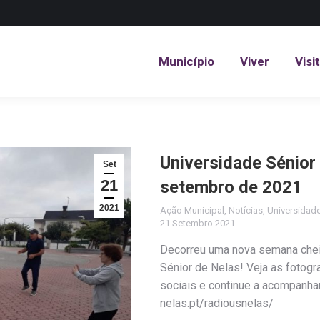
Município
Viver
Visi
Município
Viver
Visi
Universidade Sénior
Set
21
setembro de 2021
2021
Ação Municipal
,
Notícias
,
Universidade
21 Setembro 2021
Decorreu uma nova semana chei
Sénior de Nelas! Veja as fotog
sociais e continue a acompanh
nelas.pt/radiousnelas/