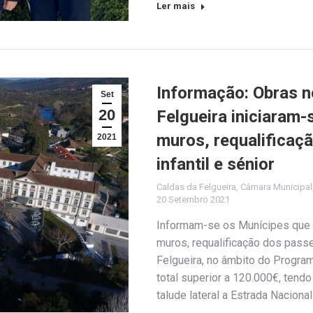
Ler mais
Informação: Obras n
Set
20
Felgueira iniciaram-
muros, requalificaç
2021
infantil e sénior
Caldas da Felgueira
,
Câmara Municipal
20 Setembro 2021
Informam-se os Munícipes que s
muros, requalificação dos passe
Felgueira, no âmbito do Progr
total superior a 120.000€, tendo
talude lateral a Estrada Naciona