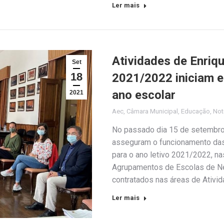
Ler mais
Atividades de Enriq
Set
18
2021/2022 iniciam e
ano escolar
2021
Aec
,
Câmara Municipal
,
Educação
,
Not
No passado dia 15 de setembro,
asseguram o funcionamento das 
para o ano letivo 2021/2022, na
Agrupamentos de Escolas de N
contratados nas áreas de Ativi
Ler mais