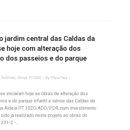
o jardim central das Caldas da
se hoje com alteração dos
ão dos passeios e do parque
,
Notícias
,
Obras
,
PT2020
By
Filipa Pais
e iniciaram hoje as obras de alteração dos
ios e do parque infantil e sénior das Caldas da
ama Aldeia PT 2020/ADD/PDR, num investimento
 sido já realizado neste projeto as obras do
l 231-2 -…