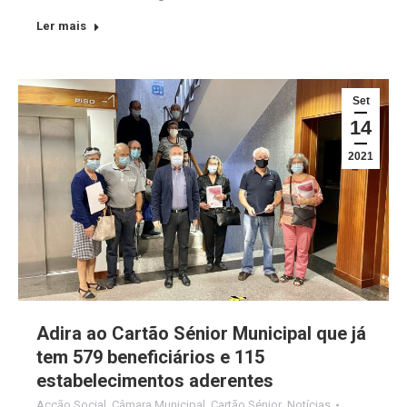
Ler mais
Set
14
2021
Adira ao Cartão Sénior Municipal que já
tem 579 beneficiários e 115
estabelecimentos aderentes
Acção Social
,
Câmara Municipal
,
Cartão Sénior
,
Notícias