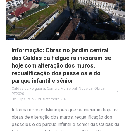
Informação: Obras no jardim central
das Caldas da Felgueira iniciaram-se
hoje com alteração dos muros,
requalificação dos passeios e do
parque infantil e sénior
Caldas da Felgueira
,
Câmara Municipal
,
Notícias
,
Obras
,
PT2020
By
Filipa Pais
20 Setembro 2021
Informam-se os Munícipes que se iniciaram hoje as
obras de alteração dos muros, requalificação dos
passeios e do parque infantil e sénior das Caldas da