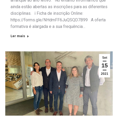
arranque ao ano letivo. No entanto informamos que
ainda estão abertas as inscrições para as diferentes
disciplinas. ℹ Ficha de inscrição Online:
https://forms.gle/NHdmFF6JuQSQD7B99 A oferta
formativa é alargada e a sua frequência…
Ler mais
Set
15
2021