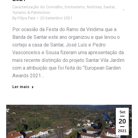
Caracterização do Concelho
,
Enoturismo
,
Notícias
,
Santar
,
Turismo & Património
By
Filipa Pais
20 Setembro 2021
Por ocasião da Festa do Ramo da Vindima que a
Banda de Santar este ano organizou e que levou o
cortejo a casa de Santar, José Luís e Pedro
Vasconcelos e Sousa fizeram uma apresentação da
mais recente distinção do projeto Santar Vila Jardim
com a atribuição que foi feita do “European Garden
Awards 2021…
Ler mais
Set
20
2021