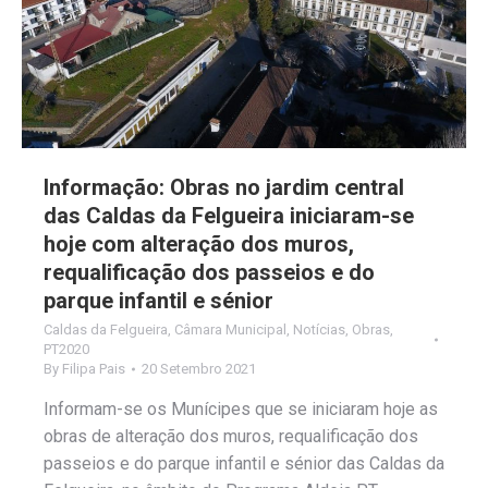
Informação: Obras no jardim central
das Caldas da Felgueira iniciaram-se
hoje com alteração dos muros,
requalificação dos passeios e do
parque infantil e sénior
Caldas da Felgueira
,
Câmara Municipal
,
Notícias
,
Obras
,
PT2020
By
Filipa Pais
20 Setembro 2021
Informam-se os Munícipes que se iniciaram hoje as
obras de alteração dos muros, requalificação dos
passeios e do parque infantil e sénior das Caldas da