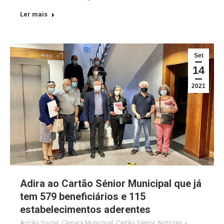
Ler mais
Set
14
2021
Adira ao Cartão Sénior Municipal que já
tem 579 beneficiários e 115
estabelecimentos aderentes
Acção Social
,
Câmara Municipal
,
Cartão Sénior
,
Notícias