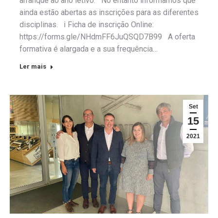
arranque ao ano letivo. No entanto informamos que
ainda estão abertas as inscrições para as diferentes
disciplinas. ℹ Ficha de inscrição Online:
https://forms.gle/NHdmFF6JuQSQD7B99 A oferta
formativa é alargada e a sua frequência…
Ler mais
Set
15
2021