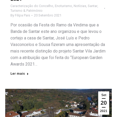
Caracterização do Concelho
,
Enoturismo
,
Notícias
,
Santar
,
Turismo & Património
By
Filipa Pais
20 Setembro 2021
Por ocasião da Festa do Ramo da Vindima que a
Banda de Santar este ano organizou e que levou o
cortejo a casa de Santar, José Luís e Pedro
Vasconcelos e Sousa fizeram uma apresentação da
mais recente distinção do projeto Santar Vila Jardim
com a atribuição que foi feita do “European Garden
Awards 2021…
Ler mais
Set
20
2021