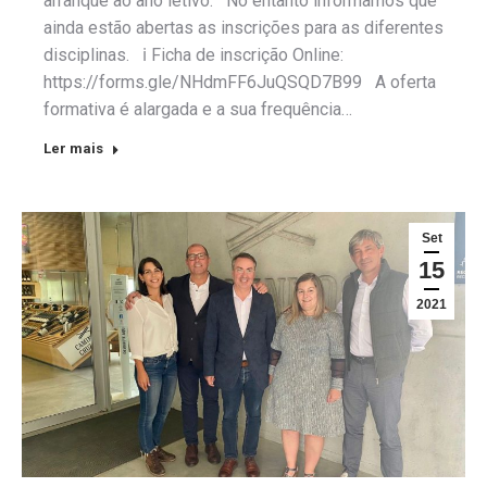
arranque ao ano letivo. No entanto informamos que
ainda estão abertas as inscrições para as diferentes
disciplinas. ℹ Ficha de inscrição Online:
https://forms.gle/NHdmFF6JuQSQD7B99 A oferta
formativa é alargada e a sua frequência…
Ler mais
Set
15
2021