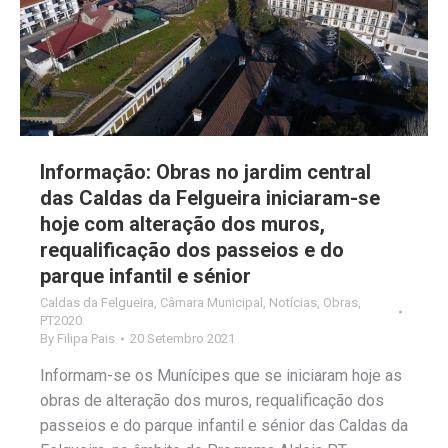
Informação: Obras no jardim central
das Caldas da Felgueira iniciaram-se
hoje com alteração dos muros,
requalificação dos passeios e do
parque infantil e sénior
Caldas da Felgueira
,
Câmara Municipal
,
Notícias
,
Obras
,
PT2020
By
Filipa Pais
20 Setembro 2021
Informam-se os Munícipes que se iniciaram hoje as
obras de alteração dos muros, requalificação dos
passeios e do parque infantil e sénior das Caldas da