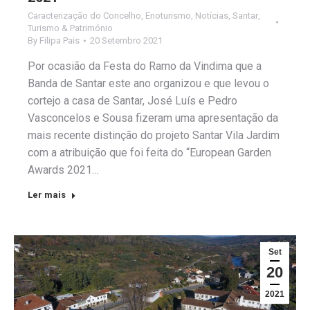
Caracterização do Concelho
,
Enoturismo
,
Notícias
,
Santar
,
Turismo & Património
By
Filipa Pais
20 Setembro 2021
Por ocasião da Festa do Ramo da Vindima que a
Banda de Santar este ano organizou e que levou o
cortejo a casa de Santar, José Luís e Pedro
Vasconcelos e Sousa fizeram uma apresentação da
mais recente distinção do projeto Santar Vila Jardim
com a atribuição que foi feita do “European Garden
Awards 2021…
Ler mais
Set
20
2021