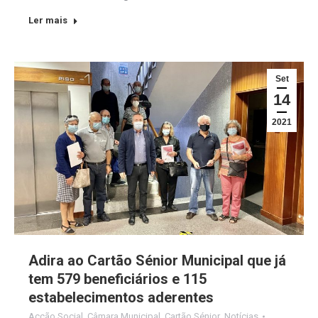
Ler mais
Set
14
2021
Adira ao Cartão Sénior Municipal que já
tem 579 beneficiários e 115
estabelecimentos aderentes
Acção Social
,
Câmara Municipal
,
Cartão Sénior
,
Notícias