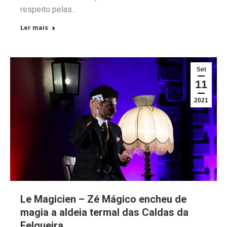
respeito pelas…
Ler mais
Set
11
2021
Le Magicien – Zé Mágico encheu de
magia a aldeia termal das Caldas da
Felgueira