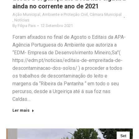
ainda no corrente ano de 2021
Ação Municipal
,
Ambiente e Proteção Civil
,
Câmara Municipal
,
Notícias
By
Filipa Pais
12 Setembro 2021
Foram afixados no final de Agosto o Editais da APA-
Agência Portuguesa do Ambiente que autoriza a
“EDM- Empresa de Desenvolvimento Mineiro,Sa”(
https://edm.pt/noticias/editais-de-empreitada-de-
descontaminacao-dos-solos/ ) a proceder a todos
os trabalhos de descontaminação do leito e
margens da “Ribeira da Pantanha “ em todo o seu
percurso, desde a Urgeiriça até á sua foz nas
Caldas…
Ler mais
Set