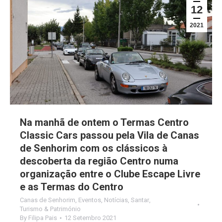
12
2021
Na manhã de ontem o Termas Centro
Classic Cars passou pela Vila de Canas
de Senhorim com os clássicos à
descoberta da região Centro numa
organização entre o Clube Escape Livre
e as Termas do Centro
Canas de Senhorim
,
Eventos
,
Notícias
,
Santar
,
Turismo & Património
By
Filipa Pais
12 Setembro 2021