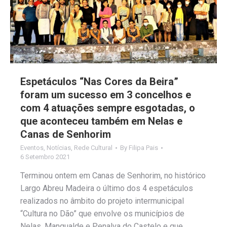
Espetáculos “Nas Cores da Beira”
foram um sucesso em 3 concelhos e
com 4 atuações sempre esgotadas, o
que aconteceu também em Nelas e
Canas de Senhorim
Eventos
,
Notícias
,
Rede Cultural
By
Filipa Pais
6 Setembro 2021
Terminou ontem em Canas de Senhorim, no histórico
Largo Abreu Madeira o último dos 4 espetáculos
realizados no âmbito do projeto intermunicipal
“Cultura no Dão” que envolve os municípios de
Nelas, Mangualde e Penalva do Castelo e que