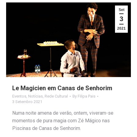
Set
3
2021
Le Magicien em Canas de Senhorim
Eventos
,
Notícias
,
Rede Cultural
By
Filipa Pais
3 Setembro 2021
Numa noite amena de verão, ontem, viveram-se
momentos de pura magia com Zé Mágico nas
Piscinas de Canas de Senhorim.