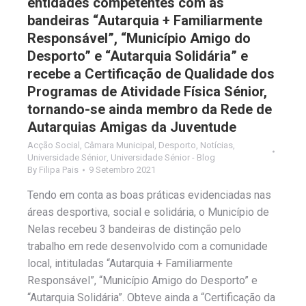
entidades competentes com as
bandeiras “Autarquia + Familiarmente
Responsável”, “Município Amigo do
Desporto” e “Autarquia Solidária” e
recebe a Certificação de Qualidade dos
Programas de Atividade Física Sénior,
tornando-se ainda membro da Rede de
Autarquias Amigas da Juventude
Acção Social
,
Câmara Municipal
,
Desporto
,
Notícias
,
Universidade Sénior
,
Universidade Sénior - Blog
By
Filipa Pais
9 Setembro 2021
Tendo em conta as boas práticas evidenciadas nas
áreas desportiva, social e solidária, o Município de
Nelas recebeu 3 bandeiras de distinção pelo
trabalho em rede desenvolvido com a comunidade
local, intituladas “Autarquia + Familiarmente
Responsável”, “Município Amigo do Desporto” e
“Autarquia Solidária”. Obteve ainda a “Certificação da