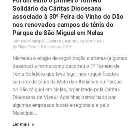
Foi um êxito o primeiro Torneio
Solidário da Cáritas Diocesana
associado à 30ª Feira do Vinho do Dão
nos renovados campos de ténis do
Parque de São Miguel em Nelas
Câmara Municipal
,
Eventos Desportivos
,
Notícias
By
Filipa Pais
5 Setembro 2021
Mereceu o elogio de organização e atletas (algumas
dezenas) a forma como decorreu o 1º Torneio de
Ténis Solidário que teve lugar nos requalificados
campos de ténis da Mata das Alminhas ou Parque
de São Miguel em Nelas, organizado pela Cáritas
Diocesana de Viseu/ Acarinhar, patrocinado por
algumas empresas locais e regionais e pelo
Município…
Ler mais