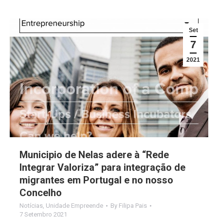
Set
7
2021
Municipio de Nelas adere à “Rede
Integrar Valoriza” para integração de
migrantes em Portugal e no nosso
Concelho
Notícias
,
Unidade Empreende
By
Filipa Pais
7 Setembro 2021