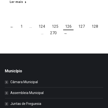
Ler mais
←
1
…
124
125
126
127
128
…
270
→
Município
Câmara Municipal
Assembleia Municipal
Juntas de Freguesia