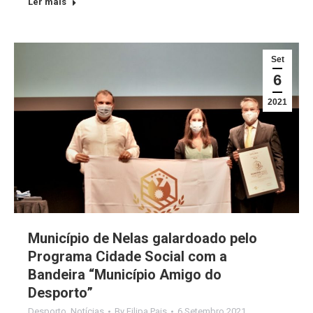
Ler mais
Set
6
2021
Município de Nelas galardoado pelo
Programa Cidade Social com a
Bandeira “Município Amigo do
Desporto”
Desporto
,
Notícias
By
Filipa Pais
6 Setembro 2021